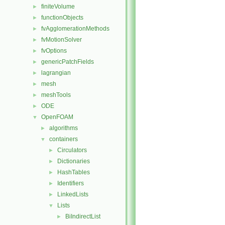
finiteVolume
►
functionObjects
►
fvAgglomerationMethods
►
fvMotionSolver
►
fvOptions
►
genericPatchFields
►
lagrangian
►
mesh
►
meshTools
►
ODE
►
OpenFOAM
▼
algorithms
►
containers
▼
Circulators
►
Dictionaries
►
HashTables
►
Identifiers
►
LinkedLists
►
Lists
▼
BiIndirectList
►