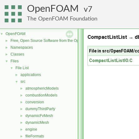
OpenFOAM
7
The OpenFOAM Foundation
OpenFOAM
▼
CompactListList → db
Free, Open Source Software from the OpenFOAM Foundation
►
Namespaces
►
File in src/OpenFOAM/c
Classes
►
CompactListListIO.C
Files
▼
File List
▼
applications
►
src
▼
atmosphericModels
►
combustionModels
►
conversion
►
dummyThirdParty
►
dynamicFvMesh
►
dynamicMesh
►
engine
►
fileFormats
►