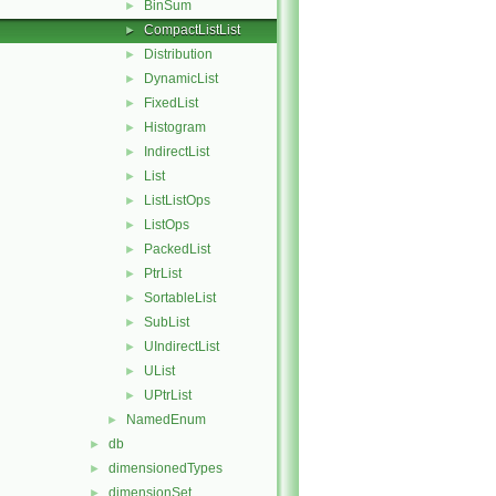
BinSum
►
CompactListList
►
Distribution
►
DynamicList
►
FixedList
►
Histogram
►
IndirectList
►
List
►
ListListOps
►
ListOps
►
PackedList
►
PtrList
►
SortableList
►
SubList
►
UIndirectList
►
UList
►
UPtrList
►
NamedEnum
►
db
►
dimensionedTypes
►
dimensionSet
►