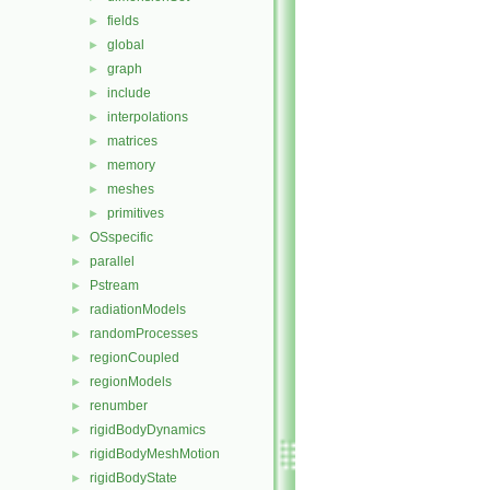
fields
►
global
►
graph
►
include
►
interpolations
►
matrices
►
memory
►
meshes
►
primitives
►
OSspecific
►
parallel
►
Pstream
►
radiationModels
►
randomProcesses
►
regionCoupled
►
regionModels
►
renumber
►
rigidBodyDynamics
►
rigidBodyMeshMotion
►
rigidBodyState
►