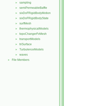
sampling
►
semiPermeableBaffle
►
sixDoFRigidBodyMotion
►
sixDoFRigidBodyState
►
surfMesh
►
thermophysicalModels
►
topoChangerFvMesh
►
transportModels
►
triSurface
►
TurbulenceModels
►
waves
►
File Members
►