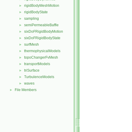
rigidBodyMeshMotion
►
rigidBodyState
►
sampling
►
semiPermeableBaffle
►
sixDoFRigidBodyMotion
►
sixDoFRigidBodyState
►
surfMesh
►
thermophysicalModels
►
topoChangerFvMesh
►
transportModels
►
triSurface
►
TurbulenceModels
►
waves
►
File Members
►