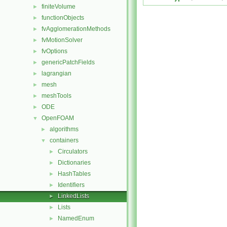
finiteVolume
►
functionObjects
►
fvAgglomerationMethods
►
fvMotionSolver
►
fvOptions
►
genericPatchFields
►
lagrangian
►
mesh
►
meshTools
►
ODE
►
OpenFOAM
▼
algorithms
►
containers
▼
Circulators
►
Dictionaries
►
HashTables
►
Identifiers
►
LinkedLists
►
Lists
►
NamedEnum
►