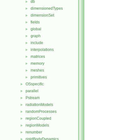
db
►
dimensionedTypes
►
dimensionSet
►
fields
►
global
►
graph
►
include
►
interpolations
►
matrices
►
memory
►
meshes
►
primitives
►
OSspecific
►
parallel
►
Pstream
►
radiationModels
►
randomProcesses
►
regionCoupled
►
regionModels
►
renumber
►
rigidBodyDynamics
►