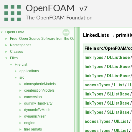
OpenFOAM
7
The OpenFOAM Foundation
OpenFOAM
▼
LinkedLists → primiti
Free, Open Source Software from the OpenFOAM Foundation
►
Namespaces
►
File in src/OpenFOAM/c
Classes
►
linkTypes
/
DLListBase
Files
▼
File List
▼
linkTypes
/
DLListBase
applications
►
linkTypes
/
DLListBase
src
▼
atmosphericModels
►
accessTypes
/
LList
/
LL
combustionModels
►
linkTypes
/
SLListBase
conversion
►
linkTypes
/
SLListBase
dummyThirdParty
►
dynamicFvMesh
►
linkTypes
/
SLListBase
dynamicMesh
►
accessTypes
/
UILList
/
engine
►
fileFormats
►
accessTypes
/
UILList
/