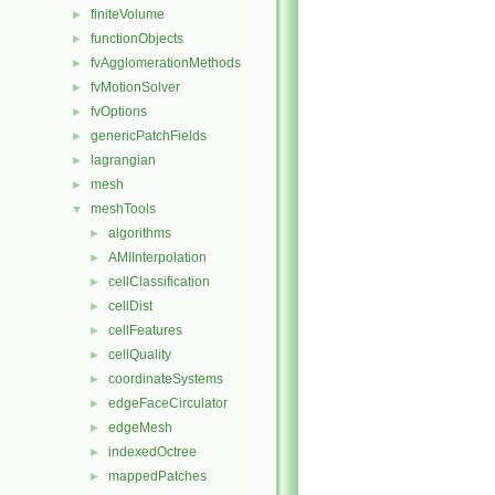
finiteVolume
►
functionObjects
►
fvAgglomerationMethods
►
fvMotionSolver
►
fvOptions
►
genericPatchFields
►
lagrangian
►
mesh
►
meshTools
▼
algorithms
►
AMIInterpolation
►
cellClassification
►
cellDist
►
cellFeatures
►
cellQuality
►
coordinateSystems
►
edgeFaceCirculator
►
edgeMesh
►
indexedOctree
►
mappedPatches
►