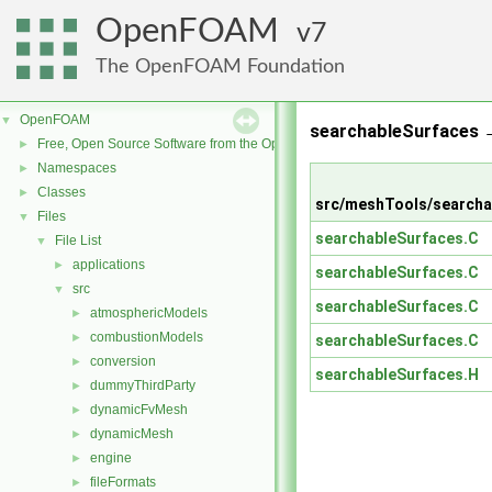
OpenFOAM
7
The OpenFOAM Foundation
OpenFOAM
▼
searchableSurfaces 
Free, Open Source Software from the OpenFOAM Foundation
►
Namespaces
►
Classes
►
src/meshTools/searcha
Files
▼
searchableSurfaces.C
File List
▼
applications
►
searchableSurfaces.C
src
▼
searchableSurfaces.C
atmosphericModels
►
combustionModels
►
searchableSurfaces.C
conversion
►
searchableSurfaces.H
dummyThirdParty
►
dynamicFvMesh
►
dynamicMesh
►
engine
►
fileFormats
►