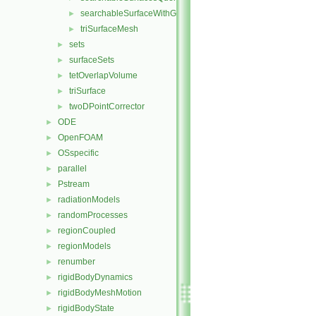
searchableSurfaceWithGaps
►
triSurfaceMesh
►
sets
►
surfaceSets
►
tetOverlapVolume
►
triSurface
►
twoDPointCorrector
►
ODE
►
OpenFOAM
►
OSspecific
►
parallel
►
Pstream
►
radiationModels
►
randomProcesses
►
regionCoupled
►
regionModels
►
renumber
►
rigidBodyDynamics
►
rigidBodyMeshMotion
►
rigidBodyState
►