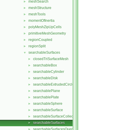
meshSearch
►
meshStructure
►
meshTools
►
momentOfInertia
►
polyMeshZipUpCells
►
primitiveMeshGeometry
►
regionCoupled
►
regionSplit
►
searchableSurfaces
▼
closedTriSurfaceMesh
►
searchableBox
►
searchableCylinder
►
searchableDisk
►
searchableExtrudedCircle
►
searchablePlane
►
searchablePlate
►
searchableSphere
►
searchableSurface
►
searchableSurfaceCollection
►
searchableSurfaces
►
searchableSurfacesQueries
►