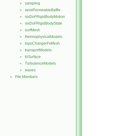
sampling
►
semiPermeableBaffle
►
sixDoFRigidBodyMotion
►
sixDoFRigidBodyState
►
surfMesh
►
thermophysicalModels
►
topoChangerFvMesh
►
transportModels
►
triSurface
►
TurbulenceModels
►
waves
►
File Members
►