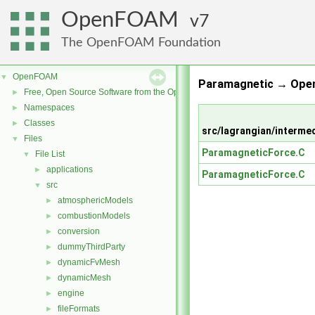
OpenFOAM
7
The OpenFOAM Foundation
OpenFOAM
▼
Paramagnetic → Ope
Free, Open Source Software from the OpenFOAM Foundation
►
Namespaces
►
Classes
►
src/lagrangian/interme
Files
▼
ParamagneticForce.C
File List
▼
applications
►
ParamagneticForce.C
src
▼
atmosphericModels
►
combustionModels
►
conversion
►
dummyThirdParty
►
dynamicFvMesh
►
dynamicMesh
►
engine
►
fileFormats
►