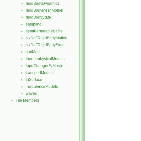
rigidBodyDynamics
►
rigidBodyMeshMotion
►
rigidBodyState
►
sampling
►
semiPermeableBaffle
►
sixDoFRigidBodyMotion
►
sixDoFRigidBodyState
►
surfMesh
►
thermophysicalModels
►
topoChangerFvMesh
►
transportModels
►
triSurface
►
TurbulenceModels
►
waves
►
File Members
►