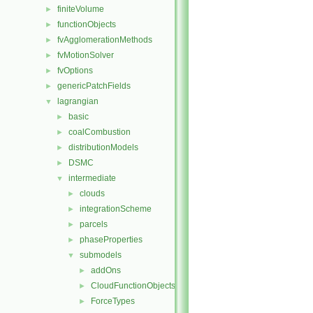
finiteVolume
►
functionObjects
►
fvAgglomerationMethods
►
fvMotionSolver
►
fvOptions
►
genericPatchFields
►
lagrangian
▼
basic
►
coalCombustion
►
distributionModels
►
DSMC
►
intermediate
▼
clouds
►
integrationScheme
►
parcels
►
phaseProperties
►
submodels
▼
addOns
►
CloudFunctionObjects
►
ForceTypes
►