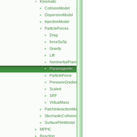
Kinematic
▼
CollisionModel
►
DispersionModel
►
InjectionModel
►
ParticleForces
▼
Drag
►
forceSuSp
►
Gravity
►
Lift
►
NonInertialFrame
►
Paramagnetic
►
ParticleForce
►
PressureGradient
►
Scaled
►
SRF
►
VirtualMass
►
PatchInteractionModel
►
StochasticCollision
►
SurfaceFilmModel
►
MPPIC
►
Reacting
►