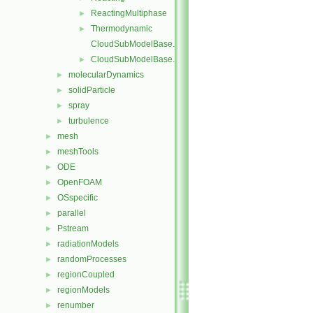
ReactingMultiphase
►
Thermodynamic
►
CloudSubModelBase.C
CloudSubModelBase.H
►
molecularDynamics
►
solidParticle
►
spray
►
turbulence
►
mesh
►
meshTools
►
ODE
►
OpenFOAM
►
OSspecific
►
parallel
►
Pstream
►
radiationModels
►
randomProcesses
►
regionCoupled
►
regionModels
►
renumber
►