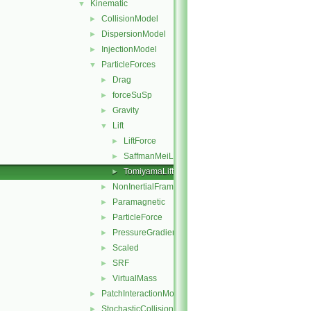
Kinematic
▼
CollisionModel
►
DispersionModel
►
InjectionModel
►
ParticleForces
▼
Drag
►
forceSuSp
►
Gravity
►
Lift
▼
LiftForce
►
SaffmanMeiLift
►
TomiyamaLift
►
NonInertialFrame
►
Paramagnetic
►
ParticleForce
►
PressureGradient
►
Scaled
►
SRF
►
VirtualMass
►
PatchInteractionModel
►
StochasticCollision
►