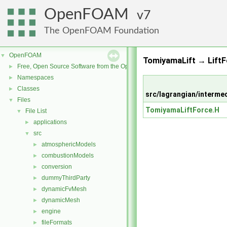
OpenFOAM
7
The OpenFOAM Foundation
OpenFOAM
▼
TomiyamaLift → LiftF
Free, Open Source Software from the OpenFOAM Foundation
►
Namespaces
►
Classes
►
src/lagrangian/interme
Files
▼
TomiyamaLiftForce.H
File List
▼
applications
►
src
▼
atmosphericModels
►
combustionModels
►
conversion
►
dummyThirdParty
►
dynamicFvMesh
►
dynamicMesh
►
engine
►
fileFormats
►