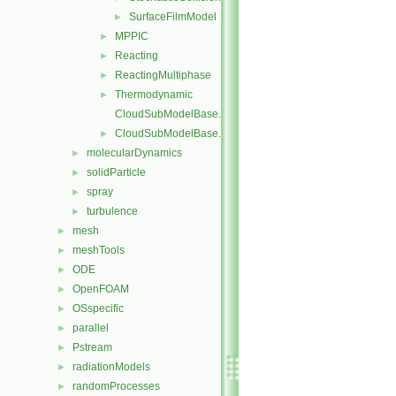
SurfaceFilmModel
►
MPPIC
►
Reacting
►
ReactingMultiphase
►
Thermodynamic
►
CloudSubModelBase.C
CloudSubModelBase.H
►
molecularDynamics
►
solidParticle
►
spray
►
turbulence
►
mesh
►
meshTools
►
ODE
►
OpenFOAM
►
OSspecific
►
parallel
►
Pstream
►
radiationModels
►
randomProcesses
►