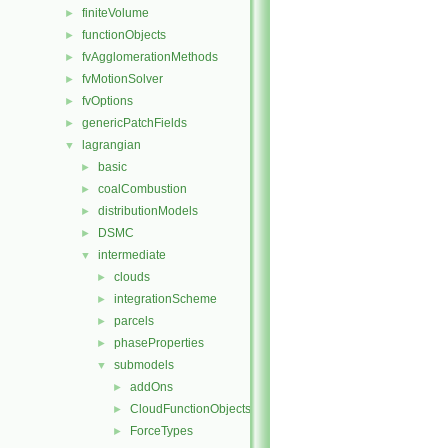
finiteVolume
►
functionObjects
►
fvAgglomerationMethods
►
fvMotionSolver
►
fvOptions
►
genericPatchFields
►
lagrangian
▼
basic
►
coalCombustion
►
distributionModels
►
DSMC
►
intermediate
▼
clouds
►
integrationScheme
►
parcels
►
phaseProperties
►
submodels
▼
addOns
►
CloudFunctionObjects
►
ForceTypes
►