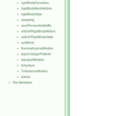
rigidBodyDynamics
►
rigidBodyMeshMotion
►
rigidBodyState
►
sampling
►
semiPermeableBaffle
►
sixDoFRigidBodyMotion
►
sixDoFRigidBodyState
►
surfMesh
►
thermophysicalModels
►
topoChangerFvMesh
►
transportModels
►
triSurface
►
TurbulenceModels
►
waves
►
File Members
►