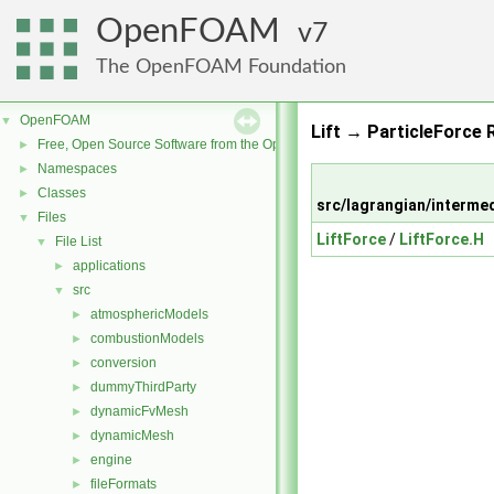
OpenFOAM
7
The OpenFOAM Foundation
OpenFOAM
▼
Lift → ParticleForce 
Free, Open Source Software from the OpenFOAM Foundation
►
Namespaces
►
Classes
►
src/lagrangian/interme
Files
▼
LiftForce
/
LiftForce.H
File List
▼
applications
►
src
▼
atmosphericModels
►
combustionModels
►
conversion
►
dummyThirdParty
►
dynamicFvMesh
►
dynamicMesh
►
engine
►
fileFormats
►