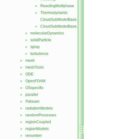
ReactingMultiphase
►
Thermodynamic
►
CloudSubModelBase.C
CloudSubModelBase.H
►
molecularDynamics
►
solidParticle
►
spray
►
turbulence
►
mesh
►
meshTools
►
ODE
►
OpenFOAM
►
OSspecific
►
parallel
►
Pstream
►
radiationModels
►
randomProcesses
►
regionCoupled
►
regionModels
►
renumber
►