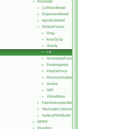
Kinematic
▼
CollisionModel
►
DispersionModel
►
InjectionModel
►
ParticleForces
▼
Drag
►
forceSuSp
►
Gravity
►
Lift
►
NonInertialFrame
►
Paramagnetic
►
ParticleForce
►
PressureGradient
►
Scaled
►
SRF
►
VirtualMass
►
PatchInteractionModel
►
StochasticCollision
►
SurfaceFilmModel
►
MPPIC
►
Reacting
►