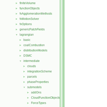
finiteVolume
►
functionObjects
►
fvAgglomerationMethods
►
fvMotionSolver
►
fvOptions
►
genericPatchFields
►
lagrangian
▼
basic
►
coalCombustion
►
distributionModels
►
DSMC
►
intermediate
▼
clouds
►
integrationScheme
►
parcels
►
phaseProperties
►
submodels
▼
addOns
►
CloudFunctionObjects
►
ForceTypes
►