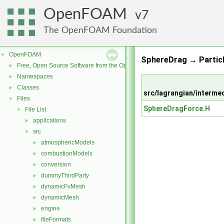
OpenFOAM
7
The OpenFOAM Foundation
OpenFOAM
▼
SphereDrag → Particl
Free, Open Source Software from the OpenFOAM Foundation
►
Namespaces
►
Classes
►
src/lagrangian/interme
Files
▼
SphereDragForce.H
File List
▼
applications
►
src
▼
atmosphericModels
►
combustionModels
►
conversion
►
dummyThirdParty
►
dynamicFvMesh
►
dynamicMesh
►
engine
►
fileFormats
►