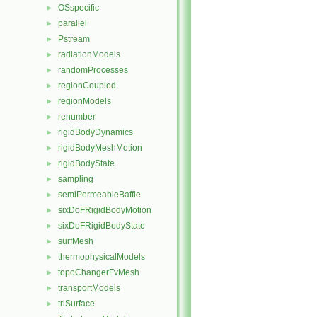
OSspecific
►
parallel
►
Pstream
►
radiationModels
►
randomProcesses
►
regionCoupled
►
regionModels
►
renumber
►
rigidBodyDynamics
►
rigidBodyMeshMotion
►
rigidBodyState
►
sampling
►
semiPermeableBaffle
►
sixDoFRigidBodyMotion
►
sixDoFRigidBodyState
►
surfMesh
►
thermophysicalModels
►
topoChangerFvMesh
►
transportModels
►
triSurface
►