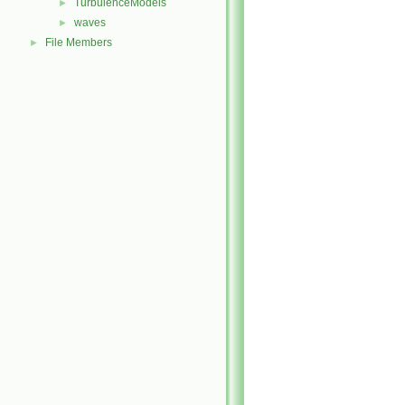
TurbulenceModels
►
waves
►
File Members
►