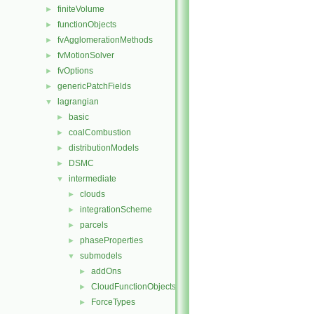
finiteVolume
►
functionObjects
►
fvAgglomerationMethods
►
fvMotionSolver
►
fvOptions
►
genericPatchFields
►
lagrangian
▼
basic
►
coalCombustion
►
distributionModels
►
DSMC
►
intermediate
▼
clouds
►
integrationScheme
►
parcels
►
phaseProperties
►
submodels
▼
addOns
►
CloudFunctionObjects
►
ForceTypes
►