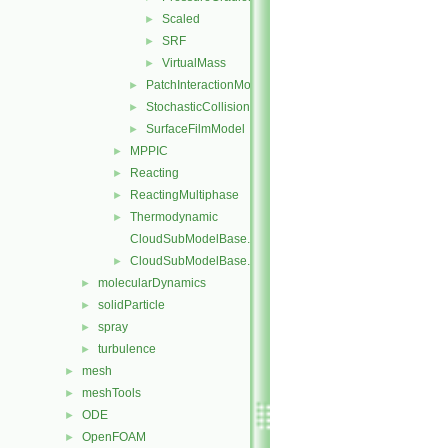
Scaled
►
SRF
►
VirtualMass
►
PatchInteractionModel
►
StochasticCollision
►
SurfaceFilmModel
►
MPPIC
►
Reacting
►
ReactingMultiphase
►
Thermodynamic
►
CloudSubModelBase.C
CloudSubModelBase.H
►
molecularDynamics
►
solidParticle
►
spray
►
turbulence
►
mesh
►
meshTools
►
ODE
►
OpenFOAM
►