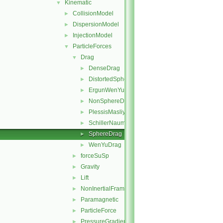
Kinematic
▼
CollisionModel
►
DispersionModel
►
InjectionModel
►
ParticleForces
▼
Drag
▼
DenseDrag
►
DistortedSphereDrag
►
ErgunWenYuDrag
►
NonSphereDrag
►
PlessisMasliyahDrag
►
SchillerNaumannDrag
►
SphereDrag
►
WenYuDrag
►
forceSuSp
►
Gravity
►
Lift
►
NonInertialFrame
►
Paramagnetic
►
ParticleForce
►
PressureGradient
►