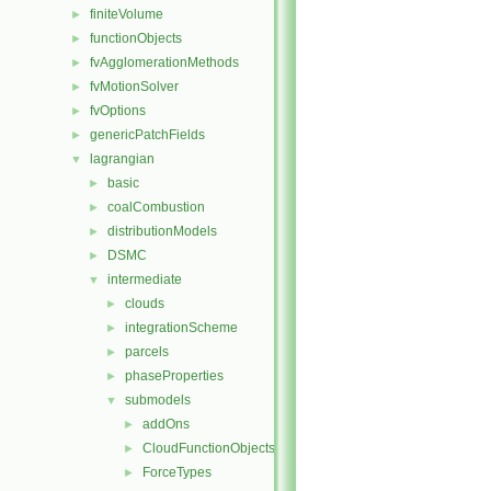
finiteVolume
►
functionObjects
►
fvAgglomerationMethods
►
fvMotionSolver
►
fvOptions
►
genericPatchFields
►
lagrangian
▼
basic
►
coalCombustion
►
distributionModels
►
DSMC
►
intermediate
▼
clouds
►
integrationScheme
►
parcels
►
phaseProperties
►
submodels
▼
addOns
►
CloudFunctionObjects
►
ForceTypes
►