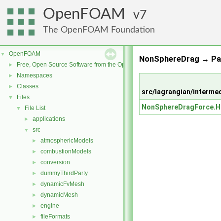
OpenFOAM
7
The OpenFOAM Foundation
OpenFOAM
▼
NonSphereDrag → Par
Free, Open Source Software from the OpenFOAM Foundation
►
Namespaces
►
Classes
►
src/lagrangian/interm
Files
▼
NonSphereDragForce.H
File List
▼
applications
►
src
▼
atmosphericModels
►
combustionModels
►
conversion
►
dummyThirdParty
►
dynamicFvMesh
►
dynamicMesh
►
engine
►
fileFormats
►