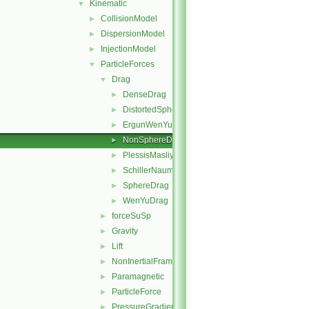
Kinematic
▼
CollisionModel
►
DispersionModel
►
InjectionModel
►
ParticleForces
▼
Drag
▼
DenseDrag
►
DistortedSphereDrag
►
ErgunWenYuDrag
►
NonSphereDrag
►
PlessisMasliyahDrag
►
SchillerNaumannDrag
►
SphereDrag
►
WenYuDrag
►
forceSuSp
►
Gravity
►
Lift
►
NonInertialFrame
►
Paramagnetic
►
ParticleForce
►
PressureGradient
►