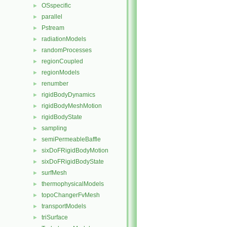
OSspecific
►
parallel
►
Pstream
►
radiationModels
►
randomProcesses
►
regionCoupled
►
regionModels
►
renumber
►
rigidBodyDynamics
►
rigidBodyMeshMotion
►
rigidBodyState
►
sampling
►
semiPermeableBaffle
►
sixDoFRigidBodyMotion
►
sixDoFRigidBodyState
►
surfMesh
►
thermophysicalModels
►
topoChangerFvMesh
►
transportModels
►
triSurface
►