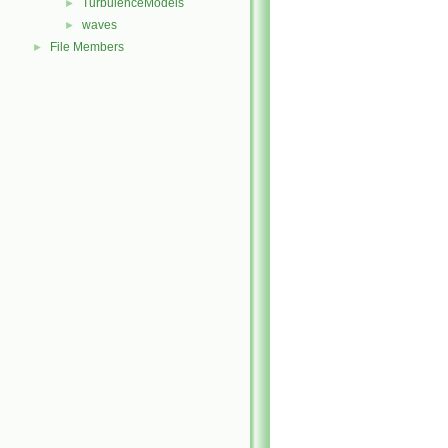
TurbulenceModels
►
waves
►
File Members
►