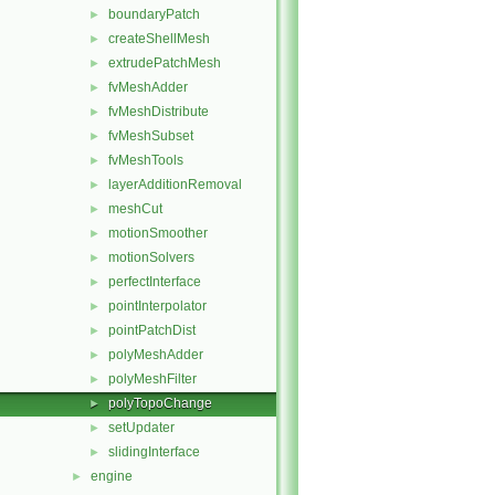
boundaryPatch
►
createShellMesh
►
extrudePatchMesh
►
fvMeshAdder
►
fvMeshDistribute
►
fvMeshSubset
►
fvMeshTools
►
layerAdditionRemoval
►
meshCut
►
motionSmoother
►
motionSolvers
►
perfectInterface
►
pointInterpolator
►
pointPatchDist
►
polyMeshAdder
►
polyMeshFilter
►
polyTopoChange
►
setUpdater
►
slidingInterface
►
engine
►