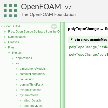
OpenFOAM
7
The OpenFOAM Foundation
OpenFOAM
▼
polyTopoChange → fin
Free, Open Source Software from the OpenFOAM Foundation
►
Namespaces
►
File in src/dynamicMe
Classes
►
polyTopoChange
/
hexR
Files
▼
File List
▼
polyTopoChange
/
poly
applications
►
src
▼
atmosphericModels
►
combustionModels
►
conversion
►
dummyThirdParty
►
dynamicFvMesh
►
dynamicMesh
▼
attachDetach
►
boundaryMesh
►