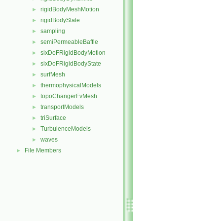
rigidBodyMeshMotion
►
rigidBodyState
►
sampling
►
semiPermeableBaffle
►
sixDoFRigidBodyMotion
►
sixDoFRigidBodyState
►
surfMesh
►
thermophysicalModels
►
topoChangerFvMesh
►
transportModels
►
triSurface
►
TurbulenceModels
►
waves
►
File Members
►