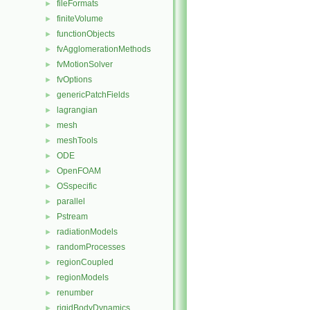
fileFormats
►
finiteVolume
►
functionObjects
►
fvAgglomerationMethods
►
fvMotionSolver
►
fvOptions
►
genericPatchFields
►
lagrangian
►
mesh
►
meshTools
►
ODE
►
OpenFOAM
►
OSspecific
►
parallel
►
Pstream
►
radiationModels
►
randomProcesses
►
regionCoupled
►
regionModels
►
renumber
►
rigidBodyDynamics
►