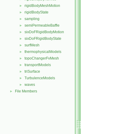
rigidBodyMeshMotion
►
rigidBodyState
►
sampling
►
semiPermeableBaffle
►
sixDoFRigidBodyMotion
►
sixDoFRigidBodyState
►
surfMesh
►
thermophysicalModels
►
topoChangerFvMesh
►
transportModels
►
triSurface
►
TurbulenceModels
►
waves
►
File Members
►