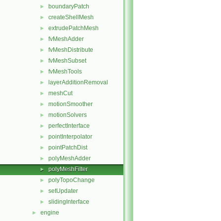
boundaryPatch
►
createShellMesh
►
extrudePatchMesh
►
fvMeshAdder
►
fvMeshDistribute
►
fvMeshSubset
►
fvMeshTools
►
layerAdditionRemoval
►
meshCut
►
motionSmoother
►
motionSolvers
►
perfectInterface
►
pointInterpolator
►
pointPatchDist
►
polyMeshAdder
►
polyMeshFilter
►
polyTopoChange
►
setUpdater
►
slidingInterface
►
engine
►