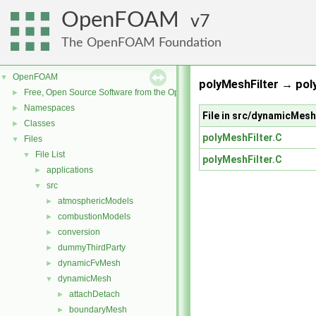
OpenFOAM
7
The OpenFOAM Foundation
OpenFOAM
▼
polyMeshFilter → pol
Free, Open Source Software from the OpenFOAM Foundation
►
Namespaces
►
File in src/dynamicMesh
Classes
►
polyMeshFilter.C
Files
▼
File List
▼
polyMeshFilter.C
applications
►
src
▼
atmosphericModels
►
combustionModels
►
conversion
►
dummyThirdParty
►
dynamicFvMesh
►
dynamicMesh
▼
attachDetach
►
boundaryMesh
►