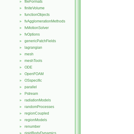
fileFormats
►
finiteVolume
►
functionObjects
►
fvAgglomerationMethods
►
fvMotionSolver
►
fvOptions
►
genericPatchFields
►
lagrangian
►
mesh
►
meshTools
►
ODE
►
OpenFOAM
►
OSspecific
►
parallel
►
Pstream
►
radiationModels
►
randomProcesses
►
regionCoupled
►
regionModels
►
renumber
►
rigidBodyDynamics
►