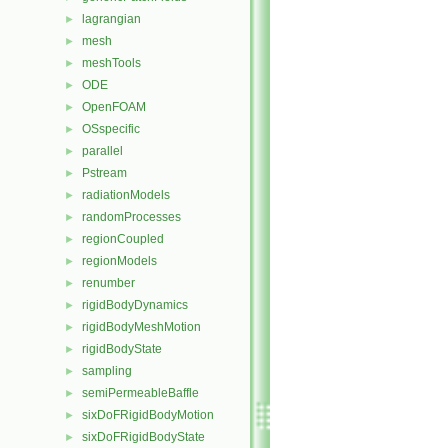
lagrangian
►
mesh
►
meshTools
►
ODE
►
OpenFOAM
►
OSspecific
►
parallel
►
Pstream
►
radiationModels
►
randomProcesses
►
regionCoupled
►
regionModels
►
renumber
►
rigidBodyDynamics
►
rigidBodyMeshMotion
►
rigidBodyState
►
sampling
►
semiPermeableBaffle
►
sixDoFRigidBodyMotion
►
sixDoFRigidBodyState
►