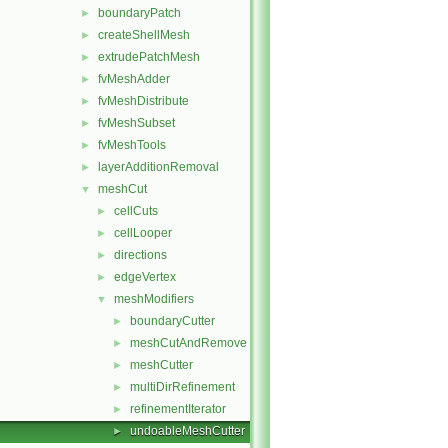
boundaryPatch
►
createShellMesh
►
extrudePatchMesh
►
fvMeshAdder
►
fvMeshDistribute
►
fvMeshSubset
►
fvMeshTools
►
layerAdditionRemoval
►
meshCut
▼
cellCuts
►
cellLooper
►
directions
►
edgeVertex
►
meshModifiers
▼
boundaryCutter
►
meshCutAndRemove
►
meshCutter
►
multiDirRefinement
►
refinementIterator
►
undoableMeshCutter
►