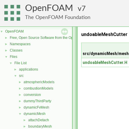
OpenFOAM
7
The OpenFOAM Foundation
OpenFOAM
▼
undoableMeshCutter →
Free, Open Source Software from the OpenFOAM Foundation
►
Namespaces
►
Classes
►
src/dynamicMesh/mesh
Files
▼
undoableMeshCutter.H
File List
▼
applications
►
src
▼
atmosphericModels
►
combustionModels
►
conversion
►
dummyThirdParty
►
dynamicFvMesh
►
dynamicMesh
▼
attachDetach
►
boundaryMesh
►