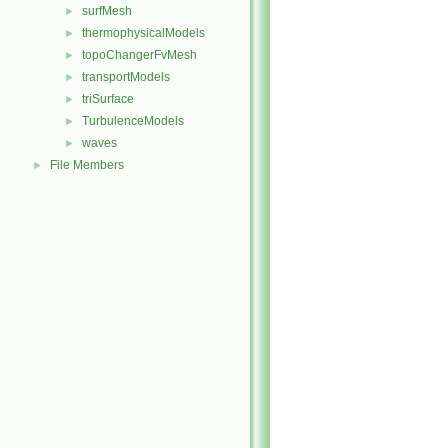
surfMesh
►
thermophysicalModels
►
topoChangerFvMesh
►
transportModels
►
triSurface
►
TurbulenceModels
►
waves
►
File Members
►