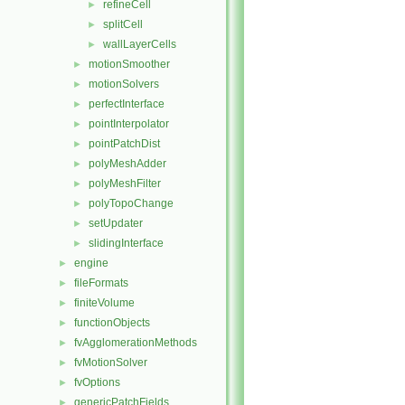
refineCell
►
splitCell
►
wallLayerCells
►
motionSmoother
►
motionSolvers
►
perfectInterface
►
pointInterpolator
►
pointPatchDist
►
polyMeshAdder
►
polyMeshFilter
►
polyTopoChange
►
setUpdater
►
slidingInterface
►
engine
►
fileFormats
►
finiteVolume
►
functionObjects
►
fvAgglomerationMethods
►
fvMotionSolver
►
fvOptions
►
genericPatchFields
►