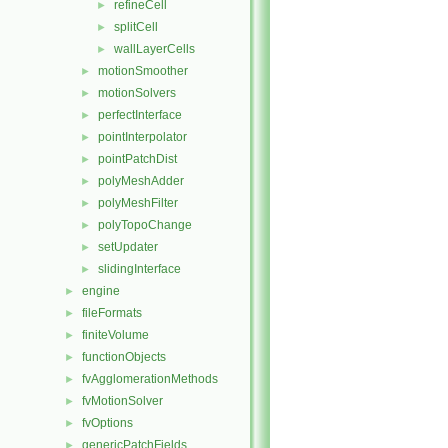
refineCell
►
splitCell
►
wallLayerCells
►
motionSmoother
►
motionSolvers
►
perfectInterface
►
pointInterpolator
►
pointPatchDist
►
polyMeshAdder
►
polyMeshFilter
►
polyTopoChange
►
setUpdater
►
slidingInterface
►
engine
►
fileFormats
►
finiteVolume
►
functionObjects
►
fvAgglomerationMethods
►
fvMotionSolver
►
fvOptions
►
genericPatchFields
►