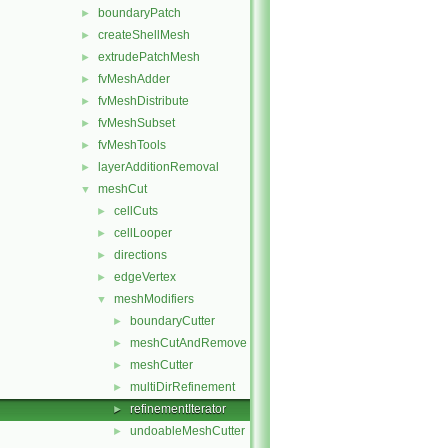
boundaryPatch
►
createShellMesh
►
extrudePatchMesh
►
fvMeshAdder
►
fvMeshDistribute
►
fvMeshSubset
►
fvMeshTools
►
layerAdditionRemoval
►
meshCut
▼
cellCuts
►
cellLooper
►
directions
►
edgeVertex
►
meshModifiers
▼
boundaryCutter
►
meshCutAndRemove
►
meshCutter
►
multiDirRefinement
►
refinementIterator
►
undoableMeshCutter
►