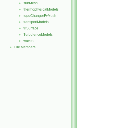
surfMesh
►
thermophysicalModels
►
topoChangerFvMesh
►
transportModels
►
triSurface
►
TurbulenceModels
►
waves
►
File Members
►