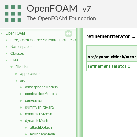
OpenFOAM
7
The OpenFOAM Foundation
OpenFOAM
▼
refinementIterator → 
Free, Open Source Software from the OpenFOAM Foundation
►
Namespaces
►
Classes
►
src/dynamicMesh/meshC
Files
▼
refinementIterator.C
File List
▼
applications
►
src
▼
atmosphericModels
►
combustionModels
►
conversion
►
dummyThirdParty
►
dynamicFvMesh
►
dynamicMesh
▼
attachDetach
►
boundaryMesh
►