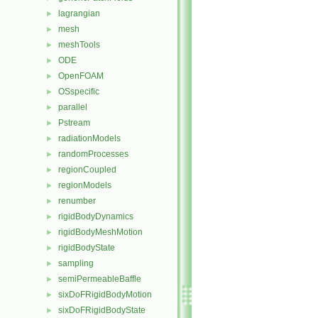
lagrangian
►
mesh
►
meshTools
►
ODE
►
OpenFOAM
►
OSspecific
►
parallel
►
Pstream
►
radiationModels
►
randomProcesses
►
regionCoupled
►
regionModels
►
renumber
►
rigidBodyDynamics
►
rigidBodyMeshMotion
►
rigidBodyState
►
sampling
►
semiPermeableBaffle
►
sixDoFRigidBodyMotion
►
sixDoFRigidBodyState
►