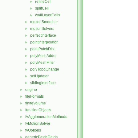
refineCell
►
splitCell
►
wallLayerCells
►
motionSmoother
►
motionSolvers
►
perfectInterface
►
pointInterpolator
►
pointPatchDist
►
polyMeshAdder
►
polyMeshFilter
►
polyTopoChange
►
setUpdater
►
slidingInterface
►
engine
►
fileFormats
►
finiteVolume
►
functionObjects
►
fvAgglomerationMethods
►
fvMotionSolver
►
fvOptions
►
genericPatchFields
►