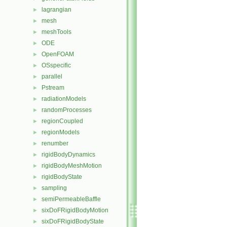
lagrangian
►
mesh
►
meshTools
►
ODE
►
OpenFOAM
►
OSspecific
►
parallel
►
Pstream
►
radiationModels
►
randomProcesses
►
regionCoupled
►
regionModels
►
renumber
►
rigidBodyDynamics
►
rigidBodyMeshMotion
►
rigidBodyState
►
sampling
►
semiPermeableBaffle
►
sixDoFRigidBodyMotion
►
sixDoFRigidBodyState
►