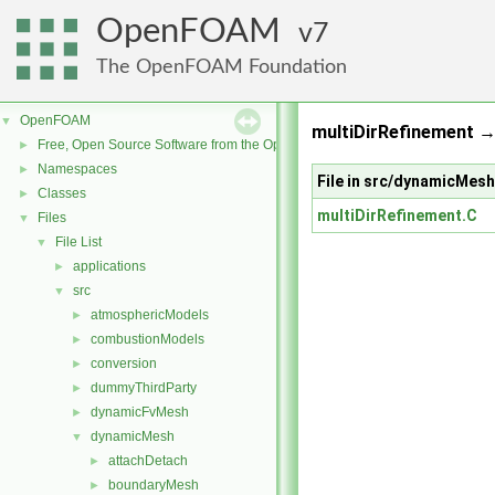
OpenFOAM
7
The OpenFOAM Foundation
OpenFOAM
▼
multiDirRefinement →
Free, Open Source Software from the OpenFOAM Foundation
►
Namespaces
►
File in src/dynamicMe
Classes
►
multiDirRefinement.C
Files
▼
File List
▼
applications
►
src
▼
atmosphericModels
►
combustionModels
►
conversion
►
dummyThirdParty
►
dynamicFvMesh
►
dynamicMesh
▼
attachDetach
►
boundaryMesh
►