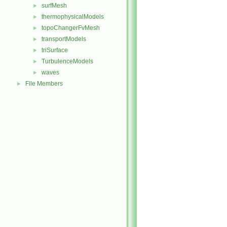
surfMesh
►
thermophysicalModels
►
topoChangerFvMesh
►
transportModels
►
triSurface
►
TurbulenceModels
►
waves
►
File Members
►