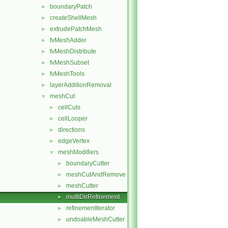
boundaryPatch
►
createShellMesh
►
extrudePatchMesh
►
fvMeshAdder
►
fvMeshDistribute
►
fvMeshSubset
►
fvMeshTools
►
layerAdditionRemoval
►
meshCut
▼
cellCuts
►
cellLooper
►
directions
►
edgeVertex
►
meshModifiers
▼
boundaryCutter
►
meshCutAndRemove
►
meshCutter
►
multiDirRefinement
►
refinementIterator
►
undoableMeshCutter
►