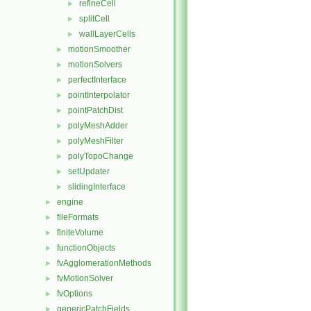
refineCell
►
splitCell
►
wallLayerCells
►
motionSmoother
►
motionSolvers
►
perfectInterface
►
pointInterpolator
►
pointPatchDist
►
polyMeshAdder
►
polyMeshFilter
►
polyTopoChange
►
setUpdater
►
slidingInterface
►
engine
►
fileFormats
►
finiteVolume
►
functionObjects
►
fvAgglomerationMethods
►
fvMotionSolver
►
fvOptions
►
genericPatchFields
►