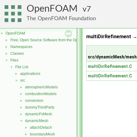
OpenFOAM
7
The OpenFOAM Foundation
OpenFOAM
▼
multiDirRefinement →
Free, Open Source Software from the OpenFOAM Foundation
►
Namespaces
►
Classes
►
src/dynamicMesh/meshC
Files
▼
multiDirRefinement.C
File List
▼
applications
►
multiDirRefinement.C
src
▼
atmosphericModels
►
combustionModels
►
conversion
►
dummyThirdParty
►
dynamicFvMesh
►
dynamicMesh
▼
attachDetach
►
boundaryMesh
►