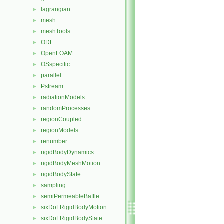
lagrangian
►
mesh
►
meshTools
►
ODE
►
OpenFOAM
►
OSspecific
►
parallel
►
Pstream
►
radiationModels
►
randomProcesses
►
regionCoupled
►
regionModels
►
renumber
►
rigidBodyDynamics
►
rigidBodyMeshMotion
►
rigidBodyState
►
sampling
►
semiPermeableBaffle
►
sixDoFRigidBodyMotion
►
sixDoFRigidBodyState
►