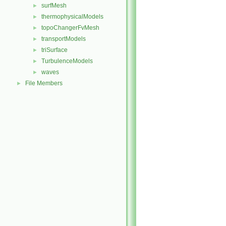
surfMesh
►
thermophysicalModels
►
topoChangerFvMesh
►
transportModels
►
triSurface
►
TurbulenceModels
►
waves
►
File Members
►