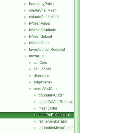
boundaryPatch
►
createShellMesh
►
extrudePatchMesh
►
fvMeshAdder
►
fvMeshDistribute
►
fvMeshSubset
►
fvMeshTools
►
layerAdditionRemoval
►
meshCut
▼
cellCuts
►
cellLooper
►
directions
►
edgeVertex
►
meshModifiers
▼
boundaryCutter
►
meshCutAndRemove
►
meshCutter
►
multiDirRefinement
►
refinementIterator
►
undoableMeshCutter
►