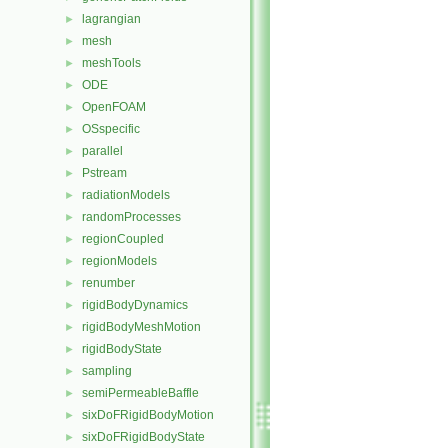
lagrangian
►
mesh
►
meshTools
►
ODE
►
OpenFOAM
►
OSspecific
►
parallel
►
Pstream
►
radiationModels
►
randomProcesses
►
regionCoupled
►
regionModels
►
renumber
►
rigidBodyDynamics
►
rigidBodyMeshMotion
►
rigidBodyState
►
sampling
►
semiPermeableBaffle
►
sixDoFRigidBodyMotion
►
sixDoFRigidBodyState
►