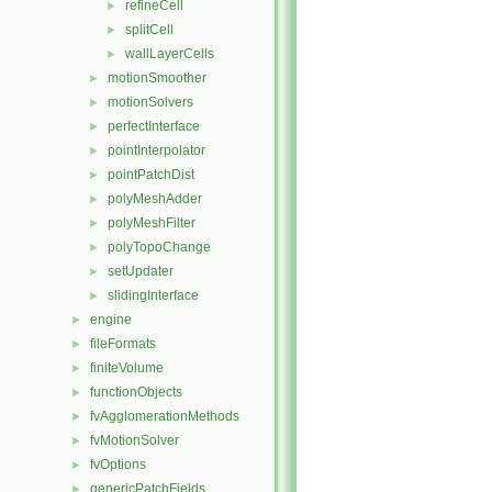
refineCell
►
splitCell
►
wallLayerCells
►
motionSmoother
►
motionSolvers
►
perfectInterface
►
pointInterpolator
►
pointPatchDist
►
polyMeshAdder
►
polyMeshFilter
►
polyTopoChange
►
setUpdater
►
slidingInterface
►
engine
►
fileFormats
►
finiteVolume
►
functionObjects
►
fvAgglomerationMethods
►
fvMotionSolver
►
fvOptions
►
genericPatchFields
►