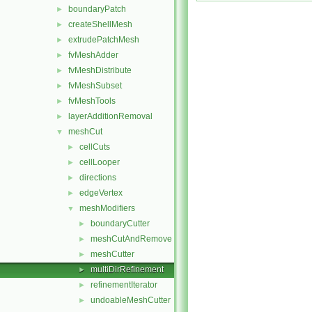
boundaryPatch
►
createShellMesh
►
extrudePatchMesh
►
fvMeshAdder
►
fvMeshDistribute
►
fvMeshSubset
►
fvMeshTools
►
layerAdditionRemoval
►
meshCut
▼
cellCuts
►
cellLooper
►
directions
►
edgeVertex
►
meshModifiers
▼
boundaryCutter
►
meshCutAndRemove
►
meshCutter
►
multiDirRefinement
►
refinementIterator
►
undoableMeshCutter
►