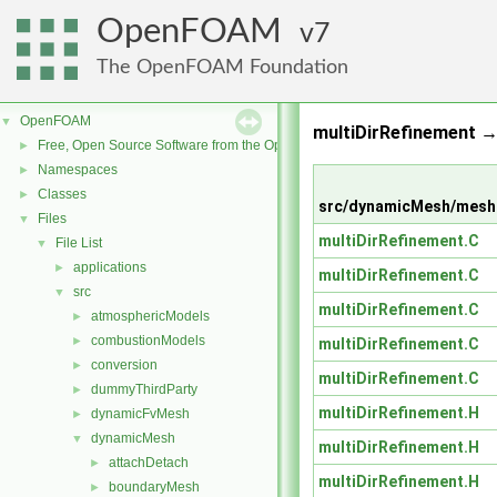
OpenFOAM
7
The OpenFOAM Foundation
OpenFOAM
▼
multiDirRefinement 
Free, Open Source Software from the OpenFOAM Foundation
►
Namespaces
►
Classes
►
src/dynamicMesh/meshC
Files
▼
multiDirRefinement.C
File List
▼
applications
►
multiDirRefinement.C
src
▼
multiDirRefinement.C
atmosphericModels
►
combustionModels
►
multiDirRefinement.C
conversion
►
multiDirRefinement.C
dummyThirdParty
►
multiDirRefinement.H
dynamicFvMesh
►
dynamicMesh
▼
multiDirRefinement.H
attachDetach
►
multiDirRefinement.H
boundaryMesh
►