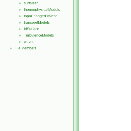
surfMesh
►
thermophysicalModels
►
topoChangerFvMesh
►
transportModels
►
triSurface
►
TurbulenceModels
►
waves
►
File Members
►