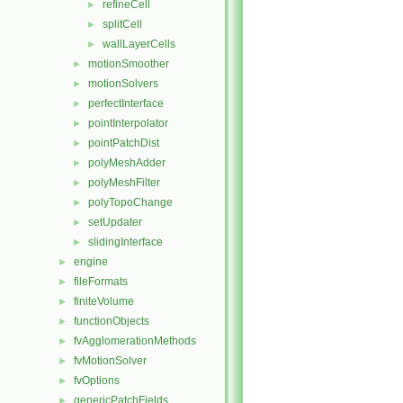
refineCell
►
splitCell
►
wallLayerCells
►
motionSmoother
►
motionSolvers
►
perfectInterface
►
pointInterpolator
►
pointPatchDist
►
polyMeshAdder
►
polyMeshFilter
►
polyTopoChange
►
setUpdater
►
slidingInterface
►
engine
►
fileFormats
►
finiteVolume
►
functionObjects
►
fvAgglomerationMethods
►
fvMotionSolver
►
fvOptions
►
genericPatchFields
►