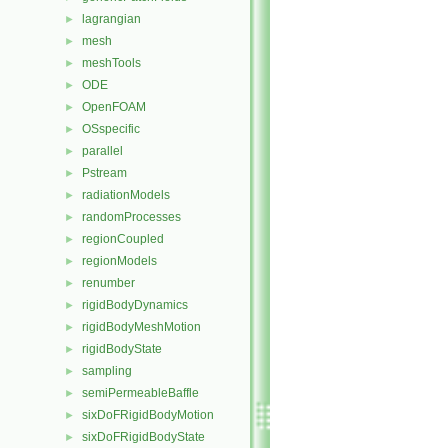
lagrangian
►
mesh
►
meshTools
►
ODE
►
OpenFOAM
►
OSspecific
►
parallel
►
Pstream
►
radiationModels
►
randomProcesses
►
regionCoupled
►
regionModels
►
renumber
►
rigidBodyDynamics
►
rigidBodyMeshMotion
►
rigidBodyState
►
sampling
►
semiPermeableBaffle
►
sixDoFRigidBodyMotion
►
sixDoFRigidBodyState
►