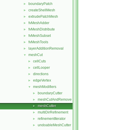
boundaryPatch
►
createShellMesh
►
extrudePatchMesh
►
fvMeshAdder
►
fvMeshDistribute
►
fvMeshSubset
►
fvMeshTools
►
layerAdditionRemoval
►
meshCut
▼
cellCuts
►
cellLooper
►
directions
►
edgeVertex
►
meshModifiers
▼
boundaryCutter
►
meshCutAndRemove
►
meshCutter
►
multiDirRefinement
►
refinementIterator
►
undoableMeshCutter
►