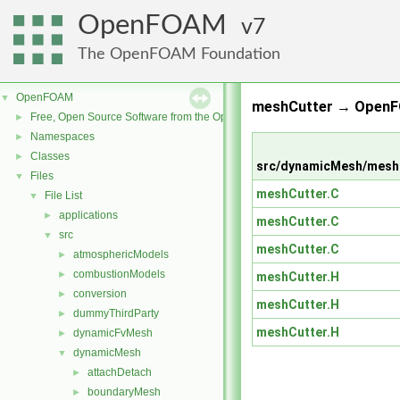
OpenFOAM
7
The OpenFOAM Foundation
OpenFOAM
▼
meshCutter → OpenF
Free, Open Source Software from the OpenFOAM Foundation
►
Namespaces
►
Classes
►
src/dynamicMesh/mesh
Files
▼
meshCutter.C
File List
▼
applications
►
meshCutter.C
src
▼
meshCutter.C
atmosphericModels
►
combustionModels
►
meshCutter.H
conversion
►
meshCutter.H
dummyThirdParty
►
meshCutter.H
dynamicFvMesh
►
dynamicMesh
▼
attachDetach
►
boundaryMesh
►