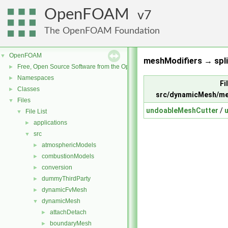
OpenFOAM
7
The OpenFOAM Foundation
OpenFOAM
▼
meshModifiers → split
Free, Open Source Software from the OpenFOAM Foundation
►
Namespaces
►
Fi
Classes
►
src/dynamicMesh/me
Files
▼
undoableMeshCutter
/
File List
▼
applications
►
src
▼
atmosphericModels
►
combustionModels
►
conversion
►
dummyThirdParty
►
dynamicFvMesh
►
dynamicMesh
▼
attachDetach
►
boundaryMesh
►