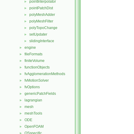
pointInterpolator
►
pointPatchDist
►
polyMeshAdder
►
polyMeshFilter
►
polyTopoChange
►
setUpdater
►
slidingInterface
►
engine
►
fileFormats
►
finiteVolume
►
functionObjects
►
fvAgglomerationMethods
►
fvMotionSolver
►
fvOptions
►
genericPatchFields
►
lagrangian
►
mesh
►
meshTools
►
ODE
►
OpenFOAM
►
OSspecific
►