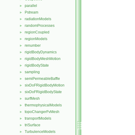
parallel
►
Pstream
►
radiationModels
►
randomProcesses
►
regionCoupled
►
regionModels
►
renumber
►
rigidBodyDynamics
►
rigidBodyMeshMotion
►
rigidBodyState
►
sampling
►
semiPermeableBaffle
►
sixDoFRigidBodyMotion
►
sixDoFRigidBodyState
►
surfMesh
►
thermophysicalModels
►
topoChangerFvMesh
►
transportModels
►
triSurface
►
TurbulenceModels
►