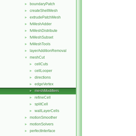
boundaryPatch
►
createShellMesh
►
extrudePatchMesh
►
fvMeshAdder
►
fvMeshDistribute
►
fvMeshSubset
►
fvMeshTools
►
layerAdditionRemoval
►
meshCut
▼
cellCuts
►
cellLooper
►
directions
►
edgeVertex
►
meshModifiers
►
refineCell
►
splitCell
►
wallLayerCells
►
motionSmoother
►
motionSolvers
►
perfectInterface
►