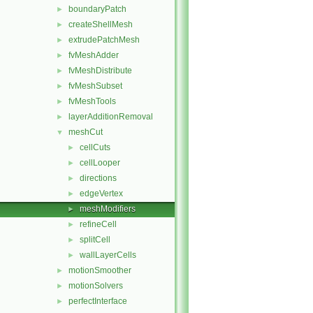
boundaryPatch
►
createShellMesh
►
extrudePatchMesh
►
fvMeshAdder
►
fvMeshDistribute
►
fvMeshSubset
►
fvMeshTools
►
layerAdditionRemoval
►
meshCut
▼
cellCuts
►
cellLooper
►
directions
►
edgeVertex
►
meshModifiers
►
refineCell
►
splitCell
►
wallLayerCells
►
motionSmoother
►
motionSolvers
►
perfectInterface
►