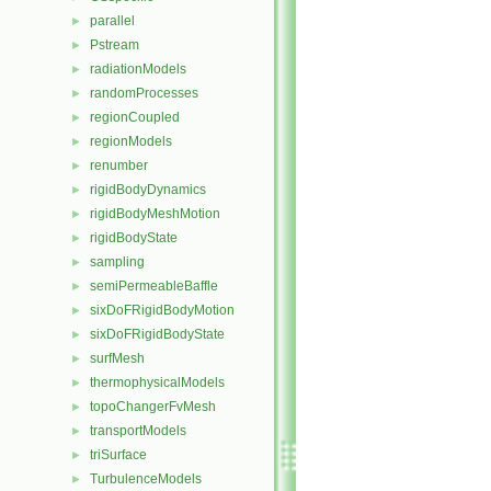
parallel
►
Pstream
►
radiationModels
►
randomProcesses
►
regionCoupled
►
regionModels
►
renumber
►
rigidBodyDynamics
►
rigidBodyMeshMotion
►
rigidBodyState
►
sampling
►
semiPermeableBaffle
►
sixDoFRigidBodyMotion
►
sixDoFRigidBodyState
►
surfMesh
►
thermophysicalModels
►
topoChangerFvMesh
►
transportModels
►
triSurface
►
TurbulenceModels
►