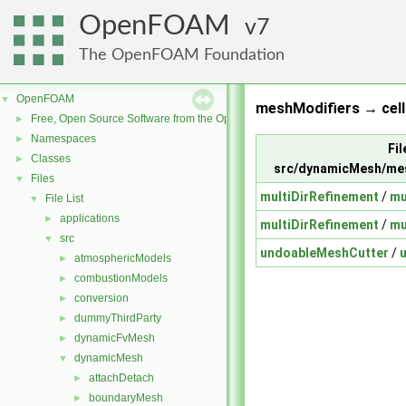
OpenFOAM
7
The OpenFOAM Foundation
OpenFOAM
▼
meshModifiers → cell
Free, Open Source Software from the OpenFOAM Foundation
►
Namespaces
►
Fil
Classes
►
src/dynamicMesh/me
Files
▼
multiDirRefinement
/
mu
File List
▼
applications
►
multiDirRefinement
/
mu
src
▼
undoableMeshCutter
/
atmosphericModels
►
combustionModels
►
conversion
►
dummyThirdParty
►
dynamicFvMesh
►
dynamicMesh
▼
attachDetach
►
boundaryMesh
►