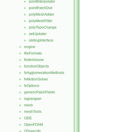
pointInterpolator
►
pointPatchDist
►
polyMeshAdder
►
polyMeshFilter
►
polyTopoChange
►
setUpdater
►
slidingInterface
►
engine
►
fileFormats
►
finiteVolume
►
functionObjects
►
fvAgglomerationMethods
►
fvMotionSolver
►
fvOptions
►
genericPatchFields
►
lagrangian
►
mesh
►
meshTools
►
ODE
►
OpenFOAM
►
OSspecific
►