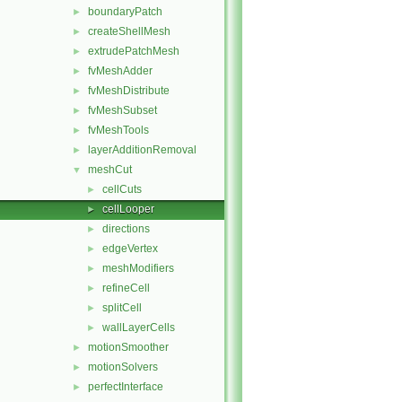
boundaryPatch
►
createShellMesh
►
extrudePatchMesh
►
fvMeshAdder
►
fvMeshDistribute
►
fvMeshSubset
►
fvMeshTools
►
layerAdditionRemoval
►
meshCut
▼
cellCuts
►
cellLooper
►
directions
►
edgeVertex
►
meshModifiers
►
refineCell
►
splitCell
►
wallLayerCells
►
motionSmoother
►
motionSolvers
►
perfectInterface
►