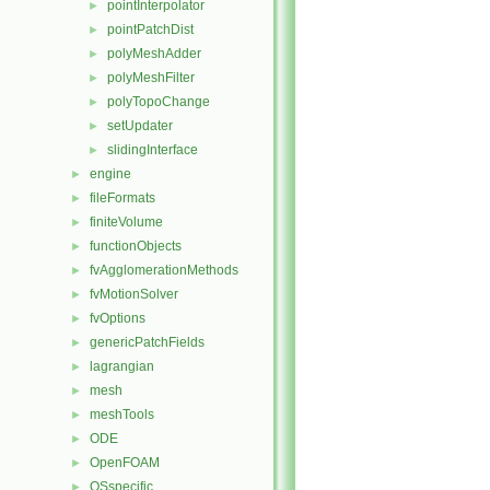
pointInterpolator
►
pointPatchDist
►
polyMeshAdder
►
polyMeshFilter
►
polyTopoChange
►
setUpdater
►
slidingInterface
►
engine
►
fileFormats
►
finiteVolume
►
functionObjects
►
fvAgglomerationMethods
►
fvMotionSolver
►
fvOptions
►
genericPatchFields
►
lagrangian
►
mesh
►
meshTools
►
ODE
►
OpenFOAM
►
OSspecific
►