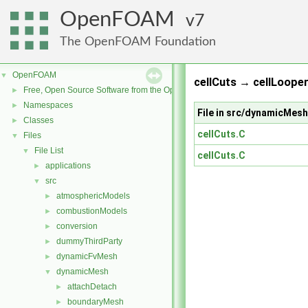
OpenFOAM
7
The OpenFOAM Foundation
OpenFOAM
▼
cellCuts → cellLooper
Free, Open Source Software from the OpenFOAM Foundation
►
Namespaces
►
File in src/dynamicMes
Classes
►
cellCuts.C
Files
▼
File List
▼
cellCuts.C
applications
►
src
▼
atmosphericModels
►
combustionModels
►
conversion
►
dummyThirdParty
►
dynamicFvMesh
►
dynamicMesh
▼
attachDetach
►
boundaryMesh
►