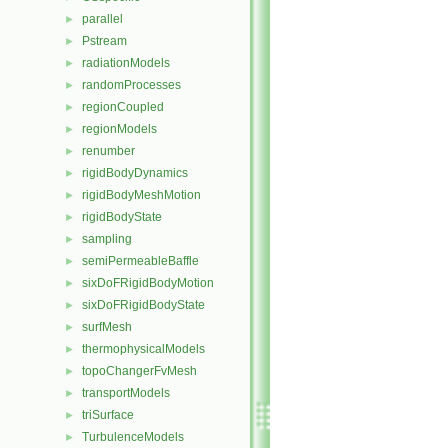
parallel
►
Pstream
►
radiationModels
►
randomProcesses
►
regionCoupled
►
regionModels
►
renumber
►
rigidBodyDynamics
►
rigidBodyMeshMotion
►
rigidBodyState
►
sampling
►
semiPermeableBaffle
►
sixDoFRigidBodyMotion
►
sixDoFRigidBodyState
►
surfMesh
►
thermophysicalModels
►
topoChangerFvMesh
►
transportModels
►
triSurface
►
TurbulenceModels
►