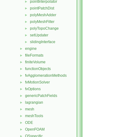
pointInterpolator
►
pointPatchDist
►
polyMeshAdder
►
polyMeshFilter
►
polyTopoChange
►
setUpdater
►
slidingInterface
►
engine
►
fileFormats
►
finiteVolume
►
functionObjects
►
fvAgglomerationMethods
►
fvMotionSolver
►
fvOptions
►
genericPatchFields
►
lagrangian
►
mesh
►
meshTools
►
ODE
►
OpenFOAM
►
OSspecific
►