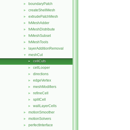
boundaryPatch
►
createShellMesh
►
extrudePatchMesh
►
fvMeshAdder
►
fvMeshDistribute
►
fvMeshSubset
►
fvMeshTools
►
layerAdditionRemoval
►
meshCut
▼
cellCuts
►
cellLooper
►
directions
►
edgeVertex
►
meshModifiers
►
refineCell
►
splitCell
►
wallLayerCells
►
motionSmoother
►
motionSolvers
►
perfectInterface
►