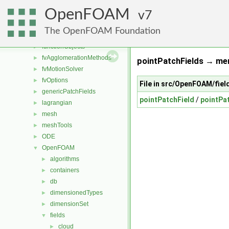
dynamicMesh
►
OpenFOAM
engine
7
►
fileFormats
►
The OpenFOAM Foundation
finiteVolume
►
functionObjects
►
fvAgglomerationMethods
►
pointPatchFields → me
fvMotionSolver
►
fvOptions
►
File in src/OpenFOAM/fiel
genericPatchFields
►
pointPatchField
/
pointPa
lagrangian
►
mesh
►
meshTools
►
ODE
►
OpenFOAM
▼
algorithms
►
containers
►
db
►
dimensionedTypes
►
dimensionSet
►
fields
▼
cloud
►