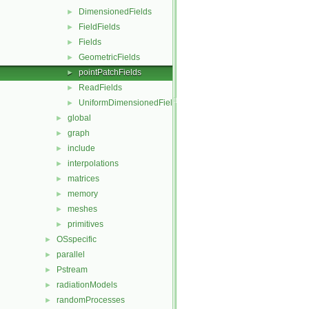
DimensionedFields
►
FieldFields
►
Fields
►
GeometricFields
►
pointPatchFields
►
ReadFields
►
UniformDimensionedFields
►
global
►
graph
►
include
►
interpolations
►
matrices
►
memory
►
meshes
►
primitives
►
OSspecific
►
parallel
►
Pstream
►
radiationModels
►
randomProcesses
►