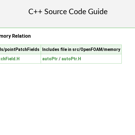
mory Relation
ds/pointPatchFields
Includes file in src/OpenFOAM/memory
tchField.H
autoPtr
/
autoPtr.H