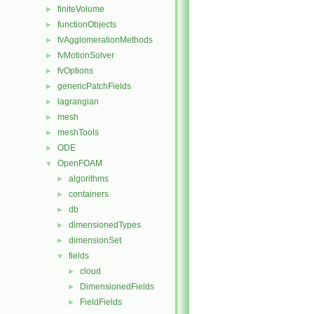
finiteVolume
►
functionObjects
►
fvAgglomerationMethods
►
fvMotionSolver
►
fvOptions
►
genericPatchFields
►
lagrangian
►
mesh
►
meshTools
►
ODE
►
OpenFOAM
▼
algorithms
►
containers
►
db
►
dimensionedTypes
►
dimensionSet
►
fields
▼
cloud
►
DimensionedFields
►
FieldFields
►