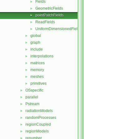
Fields
►
GeometricFields
►
pointPatchFields
►
ReadFields
►
UniformDimensionedFields
►
global
►
graph
►
include
►
interpolations
►
matrices
►
memory
►
meshes
►
primitives
►
OSspecific
►
parallel
►
Pstream
►
radiationModels
►
randomProcesses
►
regionCoupled
►
regionModels
►
renumber
►