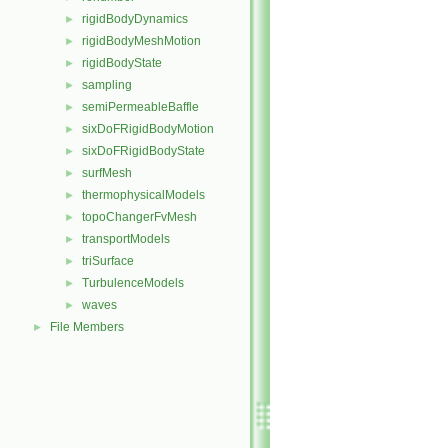
rigidBodyDynamics
►
rigidBodyMeshMotion
►
rigidBodyState
►
sampling
►
semiPermeableBaffle
►
sixDoFRigidBodyMotion
►
sixDoFRigidBodyState
►
surfMesh
►
thermophysicalModels
►
topoChangerFvMesh
►
transportModels
►
triSurface
►
TurbulenceModels
►
waves
►
File Members
►