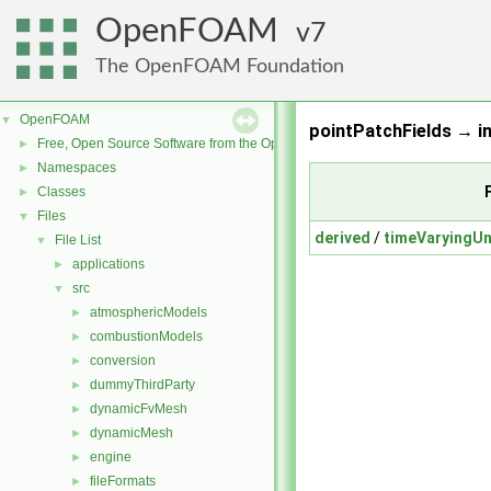
OpenFOAM
7
The OpenFOAM Foundation
OpenFOAM
▼
pointPatchFields → in
Free, Open Source Software from the OpenFOAM Foundation
►
Namespaces
►
Classes
►
Files
▼
derived
/
timeVaryingUn
File List
▼
applications
►
src
▼
atmosphericModels
►
combustionModels
►
conversion
►
dummyThirdParty
►
dynamicFvMesh
►
dynamicMesh
►
engine
►
fileFormats
►