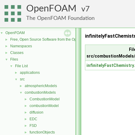
OpenFOAM
7
The OpenFOAM Foundation
OpenFOAM
▼
infinitelyFastChemis
Free, Open Source Software from the OpenFOAM Foundation
►
Namespaces
►
Fil
Classes
►
src/combustionModels/i
Files
▼
infinitelyFastChemistry
File List
▼
applications
►
src
▼
atmosphericModels
►
combustionModels
▼
CombustionModel
►
combustionModel
►
diffusion
►
EDC
►
FSD
►
functionObjects
►