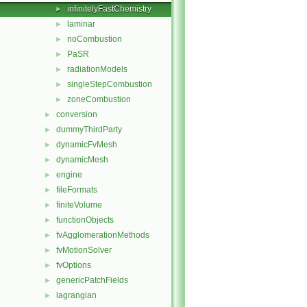
infinitelyFastChemistry
►
laminar
►
noCombustion
►
PaSR
►
radiationModels
►
singleStepCombustion
►
zoneCombustion
►
conversion
►
dummyThirdParty
►
dynamicFvMesh
►
dynamicMesh
►
engine
►
fileFormats
►
finiteVolume
►
functionObjects
►
fvAgglomerationMethods
►
fvMotionSolver
►
fvOptions
►
genericPatchFields
►
lagrangian
►