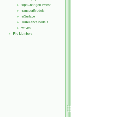
topoChangerFvMesh
►
transportModels
►
triSurface
►
TurbulenceModels
►
waves
►
File Members
►