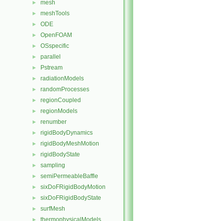
mesh
►
meshTools
►
ODE
►
OpenFOAM
►
OSspecific
►
parallel
►
Pstream
►
radiationModels
►
randomProcesses
►
regionCoupled
►
regionModels
►
renumber
►
rigidBodyDynamics
►
rigidBodyMeshMotion
►
rigidBodyState
►
sampling
►
semiPermeableBaffle
►
sixDoFRigidBodyMotion
►
sixDoFRigidBodyState
►
surfMesh
►
thermophysicalModels
►