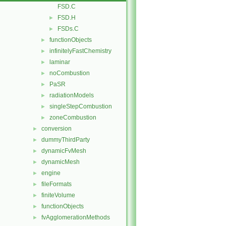
FSD.C
FSD.H
►
FSDs.C
►
functionObjects
►
infinitelyFastChemistry
►
laminar
►
noCombustion
►
PaSR
►
radiationModels
►
singleStepCombustion
►
zoneCombustion
►
conversion
►
dummyThirdParty
►
dynamicFvMesh
►
dynamicMesh
►
engine
►
fileFormats
►
finiteVolume
►
functionObjects
►
fvAgglomerationMethods
►