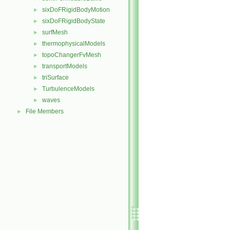
sixDoFRigidBodyMotion
►
sixDoFRigidBodyState
►
surfMesh
►
thermophysicalModels
►
topoChangerFvMesh
►
transportModels
►
triSurface
►
TurbulenceModels
►
waves
►
File Members
►