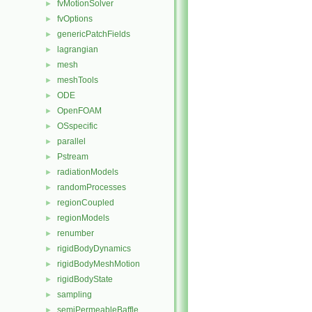
fvMotionSolver
►
fvOptions
►
genericPatchFields
►
lagrangian
►
mesh
►
meshTools
►
ODE
►
OpenFOAM
►
OSspecific
►
parallel
►
Pstream
►
radiationModels
►
randomProcesses
►
regionCoupled
►
regionModels
►
renumber
►
rigidBodyDynamics
►
rigidBodyMeshMotion
►
rigidBodyState
►
sampling
►
semiPermeableBaffle
►