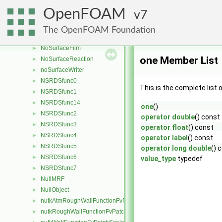
normalLess
►
OpenFOAM
7
normalToFace
►
noSlipFvPatchVectorField
►
The OpenFOAM Foundation
NoStochasticCollision
►
NoSurfaceFilm
►
one Member List
NoSurfaceReaction
►
noSurfaceWriter
►
NSRDSfunc0
►
This is the complete list
NSRDSfunc1
►
NSRDSfunc14
►
one
()
NSRDSfunc2
►
operator double
() const
NSRDSfunc3
►
operator float
() const
NSRDSfunc4
►
operator label
() const
NSRDSfunc5
►
operator long double
() 
NSRDSfunc6
►
value_type
typedef
NSRDSfunc7
►
NullMRF
►
NullObject
►
nutkAtmRoughWallFunctionFvPatchScalarField
►
nutkRoughWallFunctionFvPatchScalarField
►