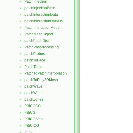
PatchInjection
►
patchInjectionBase
►
patchInteractionData
►
patchInteractionDataList
►
PatchInteractionModel
►
PatchMeshObject
►
patchPatchDist
►
PatchPostProcessing
►
patchProbes
►
patchToFace
►
PatchTools
►
PatchToPatchInterpolation
►
patchToPoly2DMesh
►
patchWave
►
patchWriter
►
patchZones
►
PBiCCCG
►
PBiCG
►
PBiCGStab
►
PBiCICG
►
PCG
►