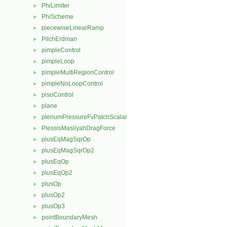
PhiLimiter
►
PhiScheme
►
piecewiseLinearRamp
►
PilchErdman
►
pimpleControl
►
pimpleLoop
►
pimpleMultiRegionControl
►
pimpleNoLoopControl
►
pisoControl
►
plane
►
plenumPressureFvPatchScalarField
►
PlessisMasliyahDragForce
►
plusEqMagSqrOp
►
plusEqMagSqrOp2
►
plusEqOp
►
plusEqOp2
►
plusOp
►
plusOp2
►
plusOp3
►
pointBoundaryMesh
►