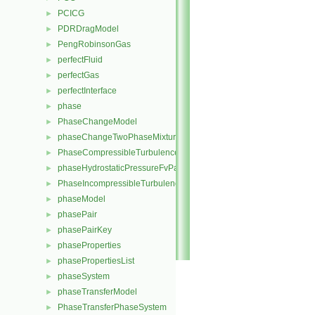
PCICG
►
PDRDragModel
►
PengRobinsonGas
►
perfectFluid
►
perfectGas
►
perfectInterface
►
phase
►
PhaseChangeModel
►
phaseChangeTwoPhaseMixture
►
PhaseCompressibleTurbulenceModel
►
phaseHydrostaticPressureFvPatchScalarField
►
PhaseIncompressibleTurbulenceModel
►
phaseModel
►
phasePair
►
phasePairKey
►
phaseProperties
►
phasePropertiesList
►
phaseSystem
►
phaseTransferModel
►
PhaseTransferPhaseSystem
►