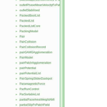
outletPhaseMeanVelocityFvPatchVectorField
►
outletStabilised
►
PackedBoolList
►
PackedList
►
PackedListCore
►
PackingModel
►
Pair
►
PairCollision
►
PairCollisionRecord
►
pairGAMGAgglomeration
►
PairModel
►
pairPatchAgglomeration
►
pairPotential
►
pairPotentialList
►
PairSpringSliderDashpot
►
ParamagneticForce
►
ParRunControl
►
ParSortableList
►
partialFaceAreaWeightAMI
►
partialSlipFvPatchField
►