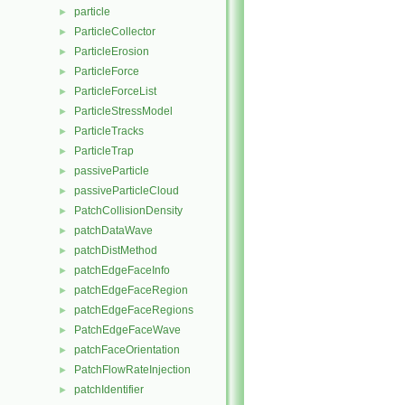
particle
►
ParticleCollector
►
ParticleErosion
►
ParticleForce
►
ParticleForceList
►
ParticleStressModel
►
ParticleTracks
►
ParticleTrap
►
passiveParticle
►
passiveParticleCloud
►
PatchCollisionDensity
►
patchDataWave
►
patchDistMethod
►
patchEdgeFaceInfo
►
patchEdgeFaceRegion
►
patchEdgeFaceRegions
►
PatchEdgeFaceWave
►
patchFaceOrientation
►
PatchFlowRateInjection
►
patchIdentifier
►