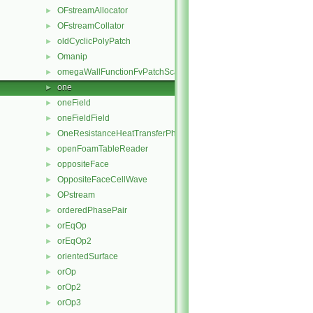
OFstreamAllocator
►
OFstreamCollator
►
oldCyclicPolyPatch
►
Omanip
►
omegaWallFunctionFvPatchScalarField
►
one
►
oneField
►
oneFieldField
►
OneResistanceHeatTransferPhaseSystem
►
openFoamTableReader
►
oppositeFace
►
OppositeFaceCellWave
►
OPstream
►
orderedPhasePair
►
orEqOp
►
orEqOp2
►
orientedSurface
►
orOp
►
orOp2
►
orOp3
►