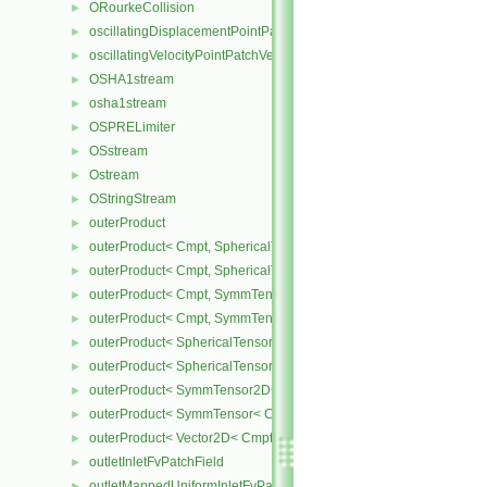
ORourkeCollision
►
oscillatingDisplacementPointPatchVectorField
►
oscillatingVelocityPointPatchVectorField
►
OSHA1stream
►
osha1stream
►
OSPRELimiter
►
OSstream
►
Ostream
►
OStringStream
►
outerProduct
►
outerProduct< Cmpt, SphericalTensor2D< Cmpt > >
►
outerProduct< Cmpt, SphericalTensor< Cmpt > >
►
outerProduct< Cmpt, SymmTensor2D< Cmpt > >
►
outerProduct< Cmpt, SymmTensor< Cmpt > >
►
outerProduct< SphericalTensor2D< Cmpt >, Cmpt >
►
outerProduct< SphericalTensor< Cmpt >, Cmpt >
►
outerProduct< SymmTensor2D< Cmpt >, Cmpt >
►
outerProduct< SymmTensor< Cmpt >, Cmpt >
►
outerProduct< Vector2D< Cmpt >, Vector2D< Cmpt > >
►
outletInletFvPatchField
►
outletMappedUniformInletFvPatchField
►