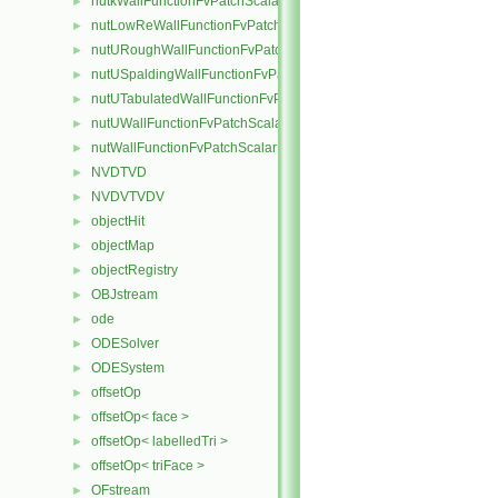
nutkWallFunctionFvPatchScalarField
►
nutLowReWallFunctionFvPatchScalarField
►
nutURoughWallFunctionFvPatchScalarField
►
nutUSpaldingWallFunctionFvPatchScalarField
►
nutUTabulatedWallFunctionFvPatchScalarField
►
nutUWallFunctionFvPatchScalarField
►
nutWallFunctionFvPatchScalarField
►
NVDTVD
►
NVDVTVDV
►
objectHit
►
objectMap
►
objectRegistry
►
OBJstream
►
ode
►
ODESolver
►
ODESystem
►
offsetOp
►
offsetOp< face >
►
offsetOp< labelledTri >
►
offsetOp< triFace >
►
OFstream
►