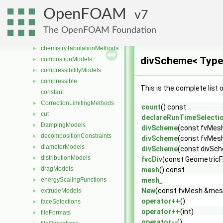
blockFaces
►
OpenFOAM
7
blocks
►
blockVertices
►
The OpenFOAM Foundation
chemistryReductionMethods
►
chemistryTabulationMethods
►
divScheme< Type
combustionModels
►
compressibilityModels
►
compressible
►
This is the complete list
constant
CorrectionLimitingMethods
►
count
() const
cut
►
declareRunTimeSelecti
DampingModels
►
divScheme
(const fvMes
decompositionConstraints
►
divScheme
(const fvMesh
diameterModels
►
divScheme
(const divSc
distributionModels
►
fvcDiv
(const GeometricFi
dragModels
►
mesh
() const
energyScalingFunctions
mesh_
►
New
(const fvMesh &mes
extrudeModels
►
operator++
()
faceSelections
►
operator++
(int)
fileFormats
►
operator--
()