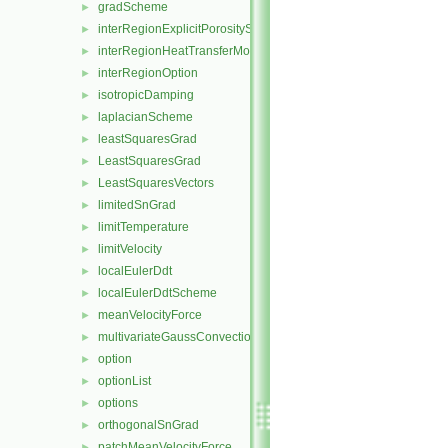
gradScheme
►
interRegionExplicitPorositySource
►
interRegionHeatTransferModel
►
interRegionOption
►
isotropicDamping
►
laplacianScheme
►
leastSquaresGrad
►
LeastSquaresGrad
►
LeastSquaresVectors
►
limitedSnGrad
►
limitTemperature
►
limitVelocity
►
localEulerDdt
►
localEulerDdtScheme
►
meanVelocityForce
►
multivariateGaussConvectionScheme
►
option
►
optionList
►
options
►
orthogonalSnGrad
►
patchMeanVelocityForce
►