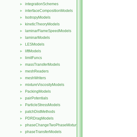
integrationSchemes
►
interfaceCompositionModels
►
IsotropyModels
►
kineticTheoryModels
►
laminarFlameSpeedModels
►
laminarModels
►
LESModels
►
liftModels
►
limitFuncs
►
massTransferModels
►
meshReaders
►
meshWriters
►
mixtureViscosityModels
►
PackingModels
►
pairPotentials
►
ParticleStressModels
►
patchDistMethods
►
PDRDragModels
►
phaseChangeTwoPhaseMixtures
►
phaseTransferModels
►