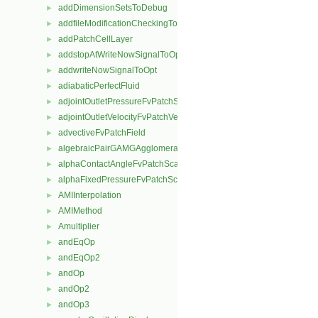
addDimensionSetsToDebug
►
addfileModificationCheckingToOpt
►
addPatchCellLayer
►
addstopAtWriteNowSignalToOpt
►
addwriteNowSignalToOpt
►
adiabaticPerfectFluid
►
adjointOutletPressureFvPatchScalarField
►
adjointOutletVelocityFvPatchVectorField
►
advectiveFvPatchField
►
algebraicPairGAMGAgglomeration
►
alphaContactAngleFvPatchScalarField
►
alphaFixedPressureFvPatchScalarField
►
AMIInterpolation
►
AMIMethod
►
Amultiplier
►
andEqOp
►
andEqOp2
►
andOp
►
andOp2
►
andOp3
►