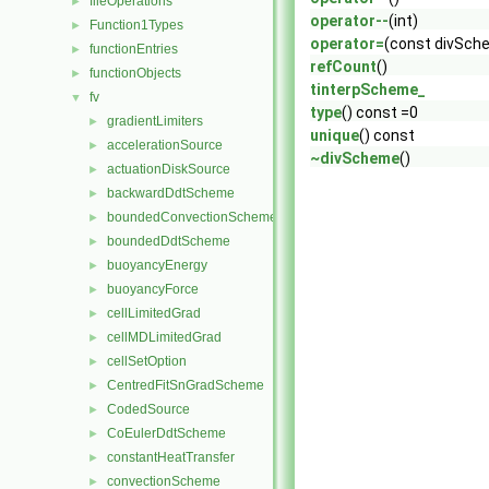
fileOperations
►
operator--
(int)
Function1Types
►
operator=
(const divSch
functionEntries
►
refCount
()
functionObjects
►
tinterpScheme_
fv
▼
type
() const =0
gradientLimiters
►
unique
() const
accelerationSource
►
~divScheme
()
actuationDiskSource
►
backwardDdtScheme
►
boundedConvectionScheme
►
boundedDdtScheme
►
buoyancyEnergy
►
buoyancyForce
►
cellLimitedGrad
►
cellMDLimitedGrad
►
cellSetOption
►
CentredFitSnGradScheme
►
CodedSource
►
CoEulerDdtScheme
►
constantHeatTransfer
►
convectionScheme
►