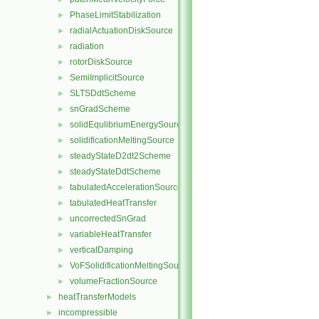
PhaseLimitStabilization
►
radialActuationDiskSource
►
radiation
►
rotorDiskSource
►
SemiImplicitSource
►
SLTSDdtScheme
►
snGradScheme
►
solidEqulibriumEnergySource
►
solidificationMeltingSource
►
steadyStateD2dt2Scheme
►
steadyStateDdtScheme
►
tabulatedAccelerationSource
►
tabulatedHeatTransfer
►
uncorrectedSnGrad
►
variableHeatTransfer
►
verticalDamping
►
VoFSolidificationMeltingSource
►
volumeFractionSource
►
heatTransferModels
►
incompressible
►