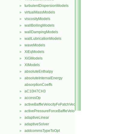
turbulentDispersionModels
►
virtualMassModels
►
viscosityModels
►
wallBoilingModels
►
wallDampingModels
►
wallLubricationModels
►
waveModels
►
XiEqModels
►
XiGModels
►
XiModels
►
absoluteEnthalpy
►
absoluteInternalEnergy
►
absorptionCoeffs
aC10H7CH3
►
accessOp
►
activeBaffleVelocityFvPatchVectorField
►
activePressureForceBaffleVelocityFvPatchVectorField
►
adaptiveLinear
►
adaptiveSolver
►
addcommsTypeToOpt
►