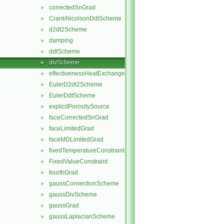
correctedSnGrad
►
CrankNicolsonDdtScheme
►
d2dt2Scheme
►
damping
►
ddtScheme
►
divScheme
►
effectivenessHeatExchangerSource
►
EulerD2dt2Scheme
►
EulerDdtScheme
►
explicitPorositySource
►
faceCorrectedSnGrad
►
faceLimitedGrad
►
faceMDLimitedGrad
►
fixedTemperatureConstraint
►
FixedValueConstraint
►
fourthGrad
►
gaussConvectionScheme
►
gaussDivScheme
►
gaussGrad
►
gaussLaplacianScheme
►