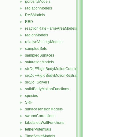
porosityModels
►
radiationModels
►
RASModels
►
RBD
►
reactionRateFlameAreaModels
►
regionModels
►
relativeVelocityModels
►
sampledSets
►
sampledSurfaces
►
saturationModels
►
sixDoFRigidBodyMotionConstraints
►
sixDoFRigidBodyMotionRestraints
►
sixDoFSolvers
►
solidBodyMotionFunctions
►
species
►
SRF
►
surfaceTensionModels
►
swarmCorrections
►
tabulatedWallFunctions
►
tetherPotentials
►
TimeScaleModels
►