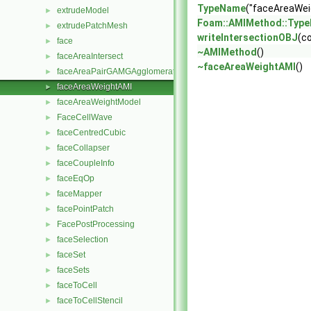
TypeName
("faceAreaWei
extrudeModel
►
Foam::AMIMethod::Typ
extrudePatchMesh
►
writeIntersectionOBJ
(c
face
►
~AMIMethod
()
faceAreaIntersect
►
~faceAreaWeightAMI
()
faceAreaPairGAMGAgglomeration
►
faceAreaWeightAMI
►
faceAreaWeightModel
►
FaceCellWave
►
faceCentredCubic
►
faceCollapser
►
faceCoupleInfo
►
faceEqOp
►
faceMapper
►
facePointPatch
►
FacePostProcessing
►
faceSelection
►
faceSet
►
faceSets
►
faceToCell
►
faceToCellStencil
►