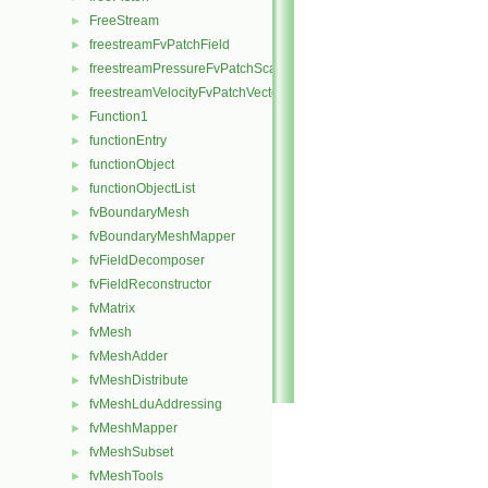
FreeStream
►
freestreamFvPatchField
►
freestreamPressureFvPatchScalarField
►
freestreamVelocityFvPatchVectorField
►
Function1
►
functionEntry
►
functionObject
►
functionObjectList
►
fvBoundaryMesh
►
fvBoundaryMeshMapper
►
fvFieldDecomposer
►
fvFieldReconstructor
►
fvMatrix
►
fvMesh
►
fvMeshAdder
►
fvMeshDistribute
►
fvMeshLduAddressing
►
fvMeshMapper
►
fvMeshSubset
►
fvMeshTools
►