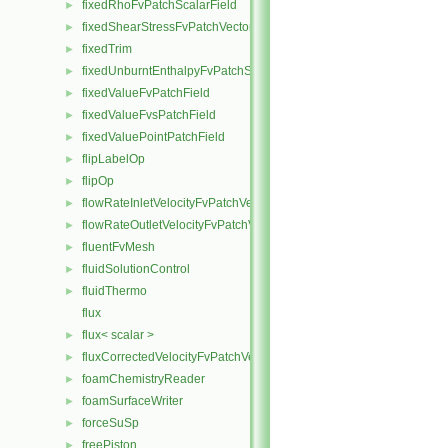
fixedRhoFvPatchScalarField
►
fixedShearStressFvPatchVectorField
►
fixedTrim
►
fixedUnburntEnthalpyFvPatchScalarField
►
fixedValueFvPatchField
►
fixedValueFvsPatchField
►
fixedValuePointPatchField
►
flipLabelOp
►
flipOp
►
flowRateInletVelocityFvPatchVectorField
►
flowRateOutletVelocityFvPatchVectorField
►
fluentFvMesh
►
fluidSolutionControl
►
fluidThermo
►
flux
flux< scalar >
►
fluxCorrectedVelocityFvPatchVectorField
►
foamChemistryReader
►
foamSurfaceWriter
►
forceSuSp
►
freePiston
►