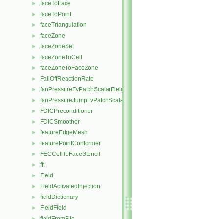
faceToFace
►
faceToPoint
►
faceTriangulation
►
faceZone
►
faceZoneSet
►
faceZoneToCell
►
faceZoneToFaceZone
►
FallOffReactionRate
►
fanPressureFvPatchScalarField
►
fanPressureJumpFvPatchScalarField
►
FDICPreconditioner
►
FDICSmoother
►
featureEdgeMesh
►
featurePointConformer
►
FECCellToFaceStencil
►
fft
►
Field
►
FieldActivatedInjection
►
fieldDictionary
►
FieldField
►
fieldFromFile
►