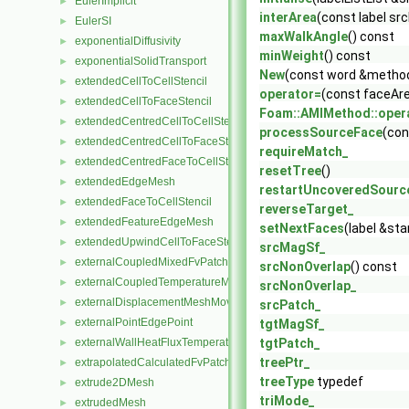
EulerImplicit
►
interArea
(const label src
EulerSI
►
maxWalkAngle
() const
exponentialDiffusivity
►
minWeight
() const
exponentialSolidTransport
►
New
(const word &methodN
extendedCellToCellStencil
►
operator=
(const faceAr
extendedCellToFaceStencil
►
Foam::AMIMethod::oper
extendedCentredCellToCellStencil
►
processSourceFace
(con
extendedCentredCellToFaceStencil
►
requireMatch_
extendedCentredFaceToCellStencil
►
resetTree
()
extendedEdgeMesh
►
restartUncoveredSourc
extendedFaceToCellStencil
►
reverseTarget_
extendedFeatureEdgeMesh
►
setNextFaces
(label &st
extendedUpwindCellToFaceStencil
►
srcMagSf_
externalCoupledMixedFvPatchField
►
srcNonOverlap
() const
externalCoupledTemperatureMixedFvPatchScalarField
►
srcNonOverlap_
externalDisplacementMeshMover
►
srcPatch_
externalPointEdgePoint
►
tgtMagSf_
externalWallHeatFluxTemperatureFvPatchScalarField
tgtPatch_
►
treePtr_
extrapolatedCalculatedFvPatchField
►
treeType
typedef
extrude2DMesh
►
triMode_
extrudedMesh
►