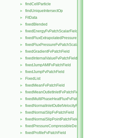
findCellParticle
►
findUniqueIntersectOp
►
FitData
►
fixedBlended
►
fixedEnergyFvPatchScalarField
►
fixedFluxExtrapolatedPressureFvPatchScalarField
►
fixedFluxPressureFvPatchScalarField
►
fixedGradientFvPatchField
►
fixedInternalValueFvPatchField
►
fixedJumpAMIFvPatchField
►
fixedJumpFvPatchField
►
FixedList
►
fixedMeanFvPatchField
►
fixedMeanOutletInletFvPatchField
►
fixedMultiPhaseHeatFluxFvPatchScalarField
►
fixedNormalInletOutletVelocityFvPatchVectorField
►
fixedNormalSlipFvPatchField
►
fixedNormalSlipPointPatchField
►
fixedPressureCompressibleDensityFvPatchScalarField
►
fixedProfileFvPatchField
►