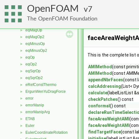
epsilonWallFunctionFvPatchScalarField
►
OpenFOAM
7
eqEqOp
►
eqEqOp2
►
The OpenFOAM Foundation
eqEqOp3
►
eqMagOp
►
faceAreaWeightA
eqMagOp2
►
eqMinusOp
►
eqMinusOp2
►
This is the complete list
eqOp
►
eqOp2
►
AMIMethod
(const primit
eqSqrOp
►
AMIMethod
(const AMIMe
eqSqrOp2
►
appendNbrFaces
(const 
eRefConstThermo
►
calcAddressing
(List< D
ErgunWenYuDragForce
►
calculate
(labelListList &
error
►
checkPatches
() const
errorManip
►
conformal
() const
errorManipArg
declareRunTimeSelecti
►
faceAreaWeightAMI
(con
ETAB
►
faceAreaWeightAMI
(con
Euler
►
findTargetFace
(const la
EulerCoordinateRotation
►
initialise
(labelListList &