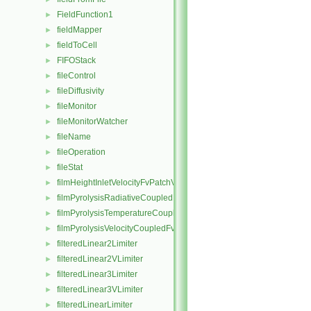
FieldFunction1
►
fieldMapper
►
fieldToCell
►
FIFOStack
►
fileControl
►
fileDiffusivity
►
fileMonitor
►
fileMonitorWatcher
►
fileName
►
fileOperation
►
fileStat
►
filmHeightInletVelocityFvPatchVectorField
►
filmPyrolysisRadiativeCoupledMixedFvPatchScalarField
►
filmPyrolysisTemperatureCoupledFvPatchScalarField
►
filmPyrolysisVelocityCoupledFvPatchVectorField
►
filteredLinear2Limiter
►
filteredLinear2VLimiter
►
filteredLinear3Limiter
►
filteredLinear3VLimiter
►
filteredLinearLimiter
►