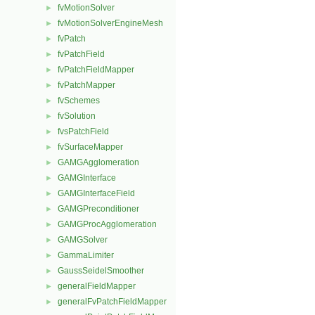
fvMotionSolver
►
fvMotionSolverEngineMesh
►
fvPatch
►
fvPatchField
►
fvPatchFieldMapper
►
fvPatchMapper
►
fvSchemes
►
fvSolution
►
fvsPatchField
►
fvSurfaceMapper
►
GAMGAgglomeration
►
GAMGInterface
►
GAMGInterfaceField
►
GAMGPreconditioner
►
GAMGProcAgglomeration
►
GAMGSolver
►
GammaLimiter
►
GaussSeidelSmoother
►
generalFieldMapper
►
generalFvPatchFieldMapper
►