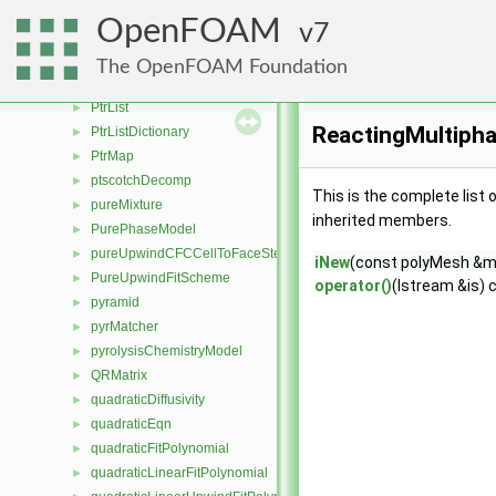
pTraits< uint64_t >
►
OpenFOAM
7
pTraits< UList< T > >
►
pTraits< vectorList >
►
The OpenFOAM Foundation
PtrDictionary
►
PtrList
►
ReactingMultipha
PtrListDictionary
►
PtrMap
►
ptscotchDecomp
►
This is the complete list
pureMixture
►
inherited members.
PurePhaseModel
►
pureUpwindCFCCellToFaceStencilObject
►
iNew
(const polyMesh &
PureUpwindFitScheme
►
operator()
(Istream &is) 
pyramid
►
pyrMatcher
►
pyrolysisChemistryModel
►
QRMatrix
►
quadraticDiffusivity
►
quadraticEqn
►
quadraticFitPolynomial
►
quadraticLinearFitPolynomial
►