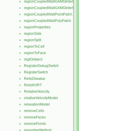
regionCoupledWallGAMGInterface
►
regionCoupledWallGAMGInterfaceField
►
regionCoupledWallPointPatch
►
regionCoupledWallPolyPatch
►
regionProperties
►
regionSide
►
regionSplit
►
regionToCell
►
regionToFace
►
regIOobject
►
RegisterDebugSwitch
►
RegisterSwitch
►
ReitzDiwakar
►
ReitzKHRT
►
RelativeVelocity
►
relativeVelocityModel
►
relaxationModel
►
removeCells
►
removeFaces
►
removePoints
►
renumberMethod
►