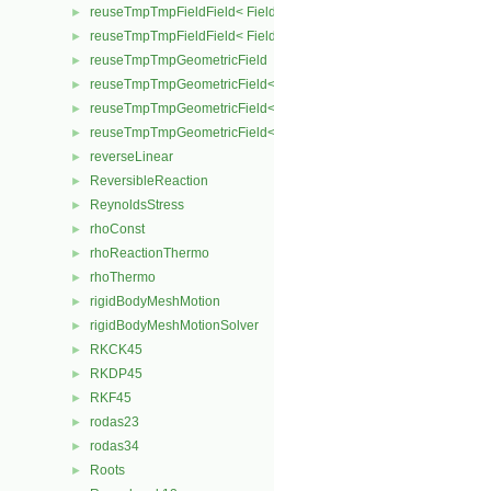
reuseTmpTmpFieldField< Field, TypeR, TypeR, TypeR, Type2 >
►
reuseTmpTmpFieldField< Field, TypeR, TypeR, TypeR, TypeR >
►
reuseTmpTmpGeometricField
►
reuseTmpTmpGeometricField< TypeR, Type1, Type12, TypeR, Patc
►
reuseTmpTmpGeometricField< TypeR, TypeR, TypeR, Type2, Patch
►
reuseTmpTmpGeometricField< TypeR, TypeR, TypeR, TypeR, Patch
►
reverseLinear
►
ReversibleReaction
►
ReynoldsStress
►
rhoConst
►
rhoReactionThermo
►
rhoThermo
►
rigidBodyMeshMotion
►
rigidBodyMeshMotionSolver
►
RKCK45
►
RKDP45
►
RKF45
►
rodas23
►
rodas34
►
Roots
►