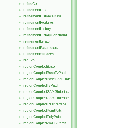
refineCell
►
refinementData
►
refinementDistanceData
►
refinementFeatures
►
refinementHistory
►
refinementHistoryConstraint
►
refinementIterator
►
refinementParameters
►
refinementSurfaces
►
regExp
►
regionCoupledBase
►
regionCoupledBaseFvPatch
►
regionCoupledBaseGAMGInterface
►
regionCoupledFvPatch
►
regionCoupledGAMGInterface
►
regionCoupledGAMGInterfaceField
►
regionCoupledLduInterface
►
regionCoupledPointPatch
►
regionCoupledPolyPatch
►
regionCoupledWallFvPatch
►