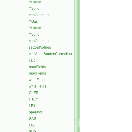
YLiquid
YSolid
canCombust
YGas
YLiquid
YSolid
canCombust
setCellValues
cellValueSourceCorrection
calc
readFields
readFields
writeFields
writeFields
CpEff
HsEff
LEff
operator
GAS
LIQ
SLD