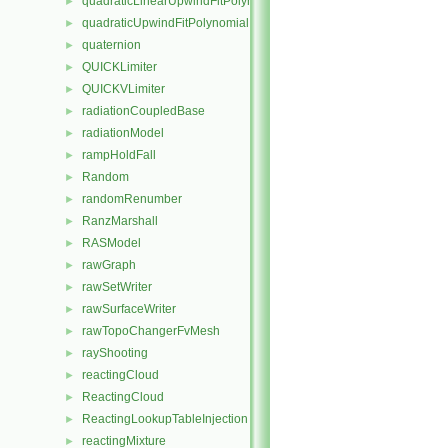
quadraticLinearUpwindFitPolynomial
►
quadraticUpwindFitPolynomial
►
quaternion
►
QUICKLimiter
►
QUICKVLimiter
►
radiationCoupledBase
►
radiationModel
►
rampHoldFall
►
Random
►
randomRenumber
►
RanzMarshall
►
RASModel
►
rawGraph
►
rawSetWriter
►
rawSurfaceWriter
►
rawTopoChangerFvMesh
►
rayShooting
►
reactingCloud
►
ReactingCloud
►
ReactingLookupTableInjection
►
reactingMixture
►