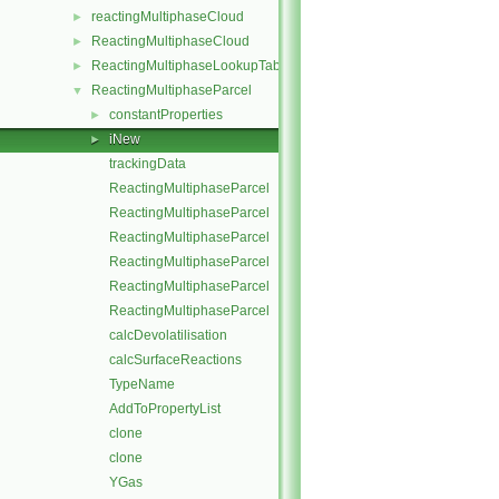
reactingMultiphaseCloud
►
ReactingMultiphaseCloud
►
ReactingMultiphaseLookupTableInjection
►
ReactingMultiphaseParcel
▼
constantProperties
►
iNew
►
trackingData
ReactingMultiphaseParcel
ReactingMultiphaseParcel
ReactingMultiphaseParcel
ReactingMultiphaseParcel
ReactingMultiphaseParcel
ReactingMultiphaseParcel
calcDevolatilisation
calcSurfaceReactions
TypeName
AddToPropertyList
clone
clone
YGas