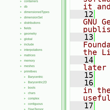
containers
►
it an
db
►
   12
  
dimensionedTypes
►
dimensionSet
►
GNU G
distributions
►
publi
fields
►
geometry
►
   13
  
global
►
Found
include
►
the L
interpolations
►
matrices
►
   14
  
memory
►
later
meshes
►
primitives
▼
   15
Barycentric
►
   16
  
Barycentric2D
►
bools
in the
►
chars
►
usefu
complex
►
   17
  
contiguous
►
DiagTensor
►