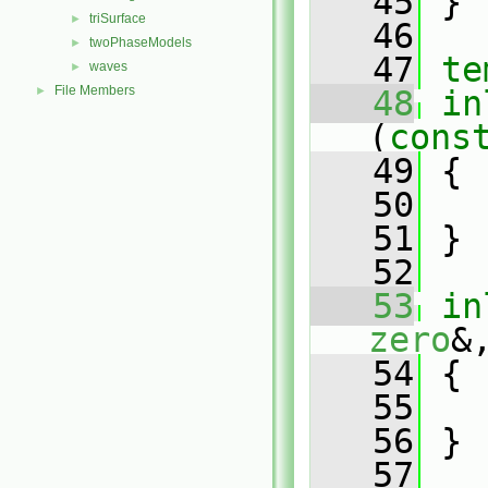
   45
 }
triSurface
►
   46
twoPhaseModels
►
   47
te
waves
►
File Members
►
   48
in
(
cons
   49
 {
   50
   51
 }
   52
   53
in
zero
&
   54
 {
   55
   56
 }
   57