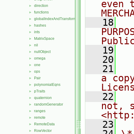
even 
direction
►
MERCH
functions
►
globalIndexAndTransform
►
   18
  
hashes
►
PURPO
ints
►
Publi
MatrixSpace
►
nil
►
   19
  
nullObject
►
   20
omega
►
one
►
   21
  
ops
►
a cop
Pair
►
Licen
polynomialEqns
►
pTraits
►
   22
  
quaternion
►
not, s
randomGenerator
►
ranges
►
<http
remote
►
   23
RemoteData
►
   24
\*
RowVector
►