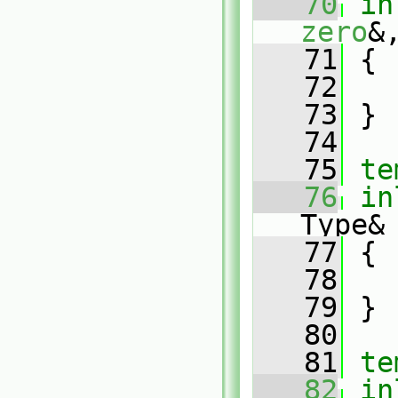
   70
in
zero
&
   71
 {
   72
   73
 }
   74
   75
te
   76
in
Type&
   77
 {
   78
   79
 }
   80
   81
te
   82
in