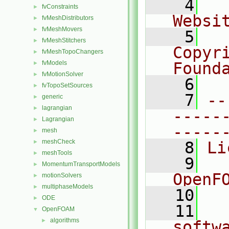
    4
  
fvConstraints
►
Websi
fvMeshDistributors
►
fvMeshMovers
►
    5
  
fvMeshStitchers
►
Copyr
fvMeshTopoChangers
►
fvModels
Found
►
fvMotionSolver
►
    6
  
fvTopoSetSources
►
    7
--
generic
►
lagrangian
►
-----
Lagrangian
►
-----
mesh
►
meshCheck
►
    8
Li
meshTools
►
    9
  
MomentumTransportModels
►
OpenF
motionSolvers
►
multiphaseModels
►
   10
ODE
►
   11
  
OpenFOAM
▼
algorithms
►
softw