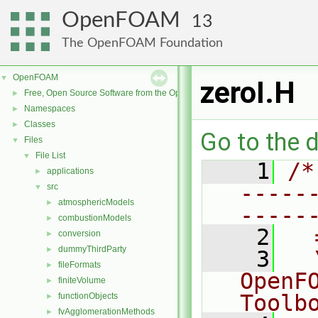
OpenFOAM
13
The OpenFOAM Foundation
OpenFOAM
▼
zeroI.H
Free, Open Source Software from the OpenFOAM Foundation
►
Namespaces
►
Classes
►
Go to the d
Files
▼
File List
▼
    1
/*
applications
►
-----
src
▼
atmosphericModels
►
-----
combustionModels
►
    2
  
conversion
►
dummyThirdParty
►
    3
  
fileFormats
►
OpenF
finiteVolume
►
Toolb
functionObjects
►
fvAgglomerationMethods
►