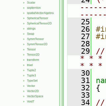
Scalar
►
-----
septernion
►
-----
spatialVectorAlgebra
►
SphericalTensor
►
   25
SphericalTensor2D
►
   26
#i
strings
►
Swap
   27
#i
►
SymmTensor
►
   28
SymmTensor2D
►
   29
//
Tensor
►
Tensor2D
►
* * *
transform
►
* * *
triad
►
Tuple2
►
   30
Tuple3
►
   31
na
TypeSet
►
   32
 {
Vector
►
Vector2D
►
   33
VectorSpace
►
   34
//
VoidT
►