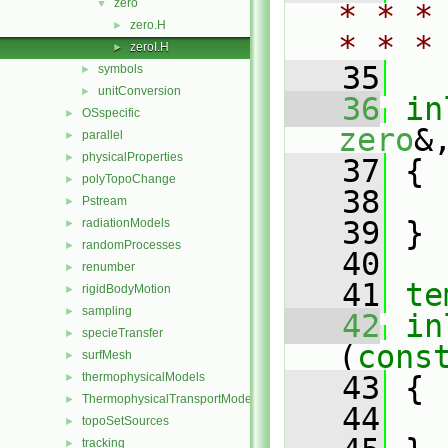
zero
▼
* * *
zero.H
►
* * *
zeroI.H
►
   35
symbols
►
unitConversion
►
   36
in
OSspecific
►
zero
&
parallel
►
physicalProperties
►
   37
 {
polyTopoChange
►
   38
Pstream
►
   39
 }
radiationModels
►
randomProcesses
►
   40
renumber
►
   41
te
rigidBodyMotion
►
sampling
►
   42
in
specieTransfer
►
(
cons
surfMesh
►
thermophysicalModels
   43
 {
►
ThermophysicalTransportModels
►
   44
topoSetSources
►
tracking
►