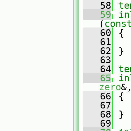
   58
te
   59
in
(
cons
   60
 {
   61
   62
 }
   63
   64
te
   65
in
zero
&
   66
 {
   67
   68
 }
   69