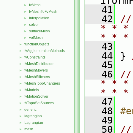
iform
fvMesh
►
   41
fvMeshToFvMesh
►
   42
//
interpolation
►
solver
►
* * *
surfaceMesh
►
* * *
volMesh
►
   43
functionObjects
►
fvAgglomerationMethods
►
   44
 } 
fvConstraints
►
   45
fvMeshDistributors
►
fvMeshMovers
►
   46
//
fvMeshStitchers
►
* * *
fvMeshTopoChangers
►
* * *
fvModels
►
fvMotionSolver
►
   47
fvTopoSetSources
►
   48
#e
generic
►
lagrangian
►
   49
Lagrangian
►
   50
// 
mesh
►