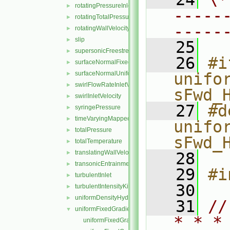
rotatingPressureInletOutletVelocity
►
-----
rotatingTotalPressure
►
-----
rotatingWallVelocity
►
slip
►
   25
supersonicFreestream
►
   26
#i
surfaceNormalFixedValue
►
surfaceNormalUniformFixedValue
unifo
►
swirlFlowRateInletVelocity
►
sFwd_
swirlInletVelocity
►
   27
#d
syringePressure
►
timeVaryingMappedFixedValue
►
unifo
totalPressure
►
sFwd_
totalTemperature
►
translatingWallVelocity
►
   28
transonicEntrainmentPressure
►
   29
#i
turbulentInlet
►
   30
turbulentIntensityKineticEnergyInlet
►
uniformDensityHydrostaticPressure
►
   31
//
uniformFixedGradient
▼
* * *
uniformFixedGradientFvPatchField.C