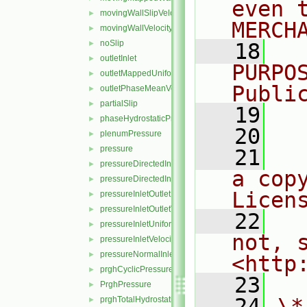
even 
movingWallSlipVelocity
►
MERCH
movingWallVelocity
►
noSlip
►
   18
  
outletInlet
►
PURPO
outletMappedUniformInlet
►
Publi
outletPhaseMeanVelocity
►
partialSlip
►
   19
  
phaseHydrostaticPressure
►
   20
plenumPressure
►
pressure
►
   21
  
pressureDirectedInletOutletVelocity
►
a cop
pressureDirectedInletVelocity
►
Licen
pressureInletOutletParSlipVelocity
►
pressureInletOutletVelocity
►
   22
  
pressureInletUniformVelocity
►
not, s
pressureInletVelocity
►
pressureNormalInletOutletVelocity
►
<http
prghCyclicPressure
►
   23
PrghPressure
►
   24
\*
prghTotalHydrostaticPressure
►