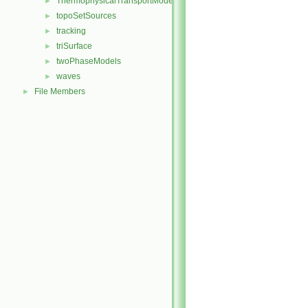
ThermophysicalTransportModels
►
topoSetSources
►
tracking
►
triSurface
►
twoPhaseModels
►
waves
►
File Members
►