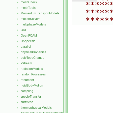
*****
meshCheck
►
meshTools
►
*****
MomentumTransportModels
►
*****
motionSolvers
►
multiphaseModels
►
ODE
►
OpenFOAM
►
OSspecific
►
parallel
►
physicalProperties
►
polyTopoChange
►
Pstream
►
radiationModels
►
randomProcesses
►
renumber
►
rigidBodyMotion
►
sampling
►
specieTransfer
►
surfMesh
►
thermophysicalModels
►