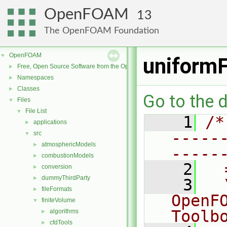
OpenFOAM
13
The OpenFOAM Foundation
OpenFOAM
▼
uniform
Free, Open Source Software from the OpenFOAM Foundation
►
Namespaces
►
Classes
►
Go to the d
Files
▼
File List
▼
    1
/*
applications
►
-----
src
▼
atmosphericModels
►
-----
combustionModels
►
    2
  
conversion
►
dummyThirdParty
►
    3
  
fileFormats
►
OpenF
finiteVolume
▼
Toolb
algorithms
►
cfdTools
►