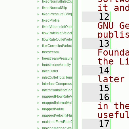
fixedNormalInletOutletVelocity
►
it an
fixedNormalSlip
►
   12
  
fixedPressureCompressibleDensity
►
fixedProfile
►
GNU G
fixedValueInletOutlet
►
publi
flowRateInletVelocity
►
flowRateOutletVelocity
►
   13
  
fluxCorrectedVelocity
►
Found
freestream
►
the L
freestreamPressure
►
freestreamVelocity
►
   14
  
inletOutlet
►
later
inletOutletTotalTemperature
►
interfaceCompression
►
   15
interstitialInletVelocity
►
   16
  
mappedFlowRateVelocity
►
mappedInternalValue
in the
►
mappedValue
►
usefu
mappedVelocityFlux
►
   17
  
matchedFlowRateOutletVelocity
►
movingMappedWallVelocity
►