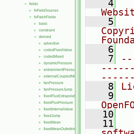
    4
  
fields
▼
Websi
fvFieldSources
►
fvPatchFields
▼
    5
  
basic
►
Copyr
constraint
►
derived
Found
▼
advective
►
    6
  
codedFixedValue
►
    7
--
codedMixed
►
dynamicPressure
►
-----
entrainmentPressure
►
-----
externalCoupledMixed
►
fanPressure
►
    8
Li
fanPressureJump
►
    9
  
fixedFluxExtrapolatedPressure
►
OpenF
fixedFluxPressure
►
fixedInternalValue
►
   10
fixedJump
►
   11
  
fixedMean
►
fixedMeanOutletInlet
►
softw