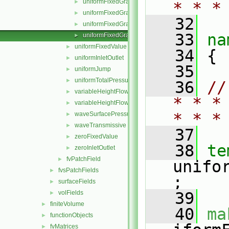
uniformFixedGradientFvPatchField.H
►
* * *
uniformFixedGradientFvPatchFields.C
►
   32
uniformFixedGradientFvPatchFields.H
►
   33
na
uniformFixedGradientFvPatchFieldsFwd.H
►
uniformFixedValue
►
   34
 {
uniformInletOutlet
►
   35
uniformJump
►
uniformTotalPressure
►
   36
//
variableHeightFlowRate
►
* * *
variableHeightFlowRateInletVelocity
►
* * *
waveSurfacePressure
►
waveTransmissive
►
   37
zeroFixedValue
►
   38
te
zeroInletOutlet
►
fvPatchField
►
unifo
fvsPatchFields
►
;
surfaceFields
►
volFields
   39
►
finiteVolume
►
   40
ma
functionObjects
►
fvMatrices
►