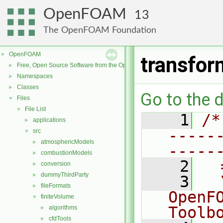
OpenFOAM
13
The OpenFOAM Foundation
OpenFOAM
▼
transfo
Free, Open Source Software from the OpenFOAM Foundation
►
Namespaces
►
Classes
►
Go to the d
Files
▼
File List
▼
    1
/*
applications
►
-----
src
▼
atmosphericModels
►
-----
combustionModels
►
    2
  
conversion
►
dummyThirdParty
►
    3
  
fileFormats
►
OpenF
finiteVolume
▼
Toolb
algorithms
►
cfdTools
►