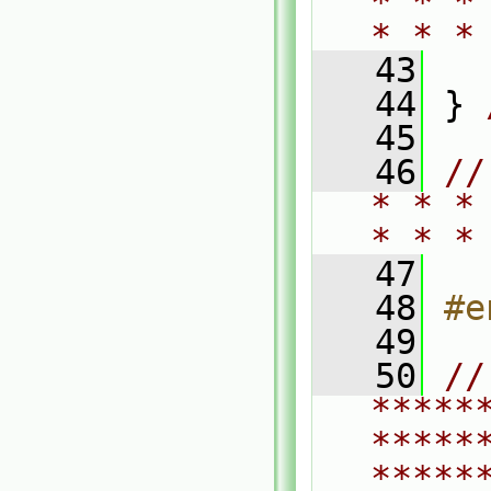
* * *
* * *
   43
   44
 } 
   45
   46
//
* * *
* * *
   47
   48
#e
   49
   50
// 
*****
*****
*****