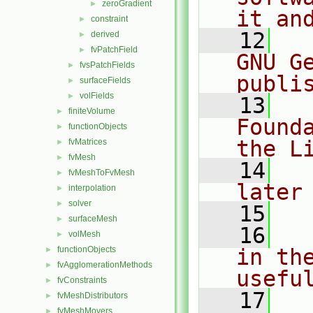
zeroGradient
►
it an
constraint
►
   12
  
derived
►
fvPatchField
►
GNU G
fvsPatchFields
►
publi
surfaceFields
►
volFields
►
   13
  
finiteVolume
►
Found
functionObjects
►
the L
fvMatrices
►
fvMesh
►
   14
  
fvMeshToFvMesh
►
later
interpolation
►
solver
►
   15
surfaceMesh
►
   16
  
volMesh
►
functionObjects
in the
►
fvAgglomerationMethods
►
usefu
fvConstraints
►
   17
  
fvMeshDistributors
►
fvMeshMovers
►