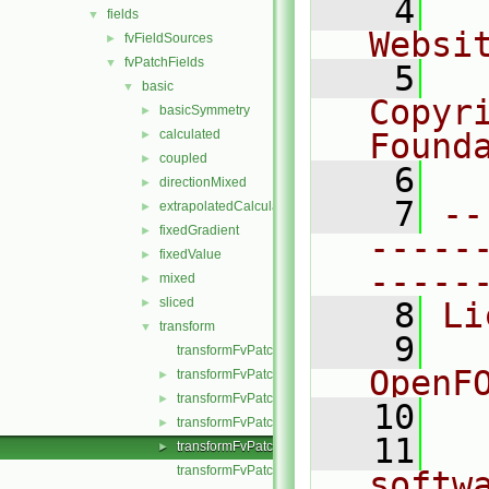
    4
  
fields
▼
Websi
fvFieldSources
►
fvPatchFields
▼
    5
  
basic
▼
Copyr
basicSymmetry
►
calculated
Found
►
coupled
►
    6
  
directionMixed
►
    7
--
extrapolatedCalculated
►
fixedGradient
►
-----
fixedValue
►
-----
mixed
►
sliced
►
    8
Li
transform
▼
    9
  
transformFvPatchField.C
OpenF
transformFvPatchField.H
►
transformFvPatchFields.C
►
   10
transformFvPatchFields.H
►
   11
  
transformFvPatchFieldsFwd.H
►
transformFvPatchScalarField.C
softw