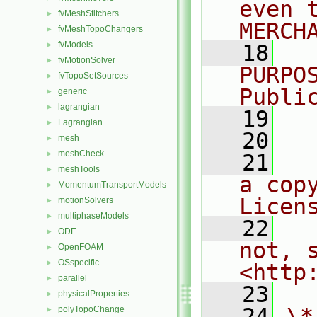
even 
fvMeshStitchers
►
MERCH
fvMeshTopoChangers
►
fvModels
►
   18
  
fvMotionSolver
►
PURPO
fvTopoSetSources
►
Publi
generic
►
lagrangian
►
   19
  
Lagrangian
►
   20
mesh
►
meshCheck
►
   21
  
meshTools
►
a cop
MomentumTransportModels
►
Licen
motionSolvers
►
multiphaseModels
►
   22
  
ODE
►
not, s
OpenFOAM
►
OSspecific
►
<http
parallel
►
   23
physicalProperties
►
   24
\*
polyTopoChange
►