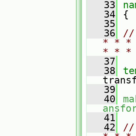
   33
na
   34
 {
   35
   36
//
* * *
* * *
   37
   38
te
trans
   39
   40
ma
ansfo
   41
   42
//