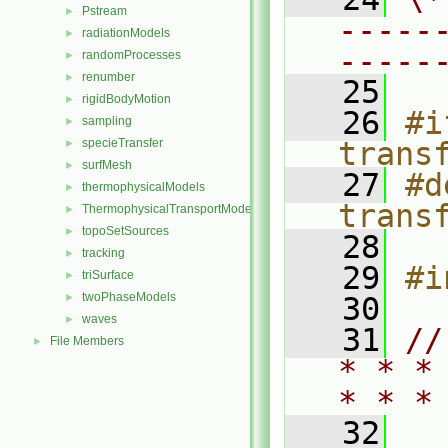
Pstream
►
-----
radiationModels
►
-----
randomProcesses
►
renumber
►
   25
rigidBodyMotion
►
   26
#i
sampling
►
specieTransfer
trans
►
surfMesh
►
   27
#d
thermophysicalModels
►
trans
ThermophysicalTransportModels
►
topoSetSources
►
   28
tracking
►
   29
#i
triSurface
►
twoPhaseModels
►
   30
waves
►
   31
//
File Members
►
* * *
* * *
   32