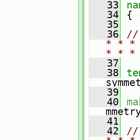
   33
na
   34
 {
   35
   36
//
* * *
* * *
   37
   38
te
symme
   39
   40
ma
mmetr
   41
   42
//