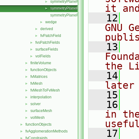
symmetryPlaneFvPatchFields.H
►
it an
symmetryPlaneFvPatchFieldsFwd.H
►
   12
  
symmetryPlaneFvPatchScalarField.C
wedge
►
GNU G
derived
►
publi
fvPatchField
►
fvsPatchFields
►
   13
  
surfaceFields
►
Found
volFields
►
the L
finiteVolume
►
functionObjects
►
   14
  
fvMatrices
►
later
fvMesh
►
fvMeshToFvMesh
►
   15
interpolation
►
   16
  
solver
►
surfaceMesh
in the
►
volMesh
►
usefu
functionObjects
►
   17
  
fvAgglomerationMethods
►
fvConstraints
►