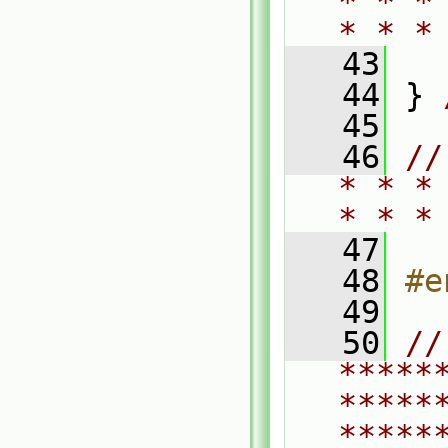
* * *
* * *
   43
   44
 } 
   45
   46
//
* * *
* * *
   47
   48
#e
   49
   50
// 
*****
*****
*****