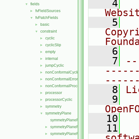
    4
  
fields
▼
Websi
fvFieldSources
►
fvPatchFields
▼
    5
  
basic
►
Copyr
constraint
▼
cyclic
Found
►
cyclicSlip
►
    6
  
empty
►
    7
--
internal
►
jumpCyclic
►
-----
nonConformalCyclic
►
-----
nonConformalError
►
nonConformalProcessorCyclic
►
    8
Li
processor
►
    9
  
processorCyclic
►
OpenF
symmetry
►
symmetryPlane
▼
   10
symmetryPlaneFvPatchField.C
   11
  
symmetryPlaneFvPatchField.H
►
symmetryPlaneFvPatchFields.C
►
softw