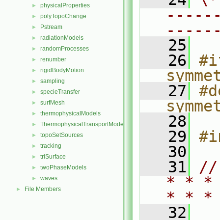
physicalProperties
►
-----
polyTopoChange
►
-----
Pstream
►
radiationModels
►
   25
randomProcesses
►
   26
#i
renumber
►
rigidBodyMotion
symme
►
sampling
►
   27
#d
specieTransfer
►
symme
surfMesh
►
thermophysicalModels
►
   28
ThermophysicalTransportModels
►
   29
#i
topoSetSources
►
tracking
►
   30
triSurface
►
   31
//
twoPhaseModels
►
* * *
waves
►
File Members
►
* * *
   32