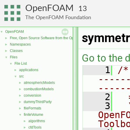
OpenFOAM
13
The OpenFOAM Foundation
OpenFOAM
▼
symmetr
Free, Open Source Software from the OpenFOAM Foundation
►
Namespaces
►
Classes
►
Go to the d
Files
▼
File List
▼
    1
/*
applications
►
-----
src
▼
atmosphericModels
►
-----
combustionModels
►
    2
  
conversion
►
dummyThirdParty
►
    3
  
fileFormats
►
OpenF
finiteVolume
▼
Toolb
algorithms
►
cfdTools
►