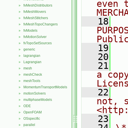
even 
fvMeshDistributors
►
MERCH
fvMeshMovers
►
fvMeshStitchers
►
   18
  
fvMeshTopoChangers
►
PURPO
fvModels
►
Publi
fvMotionSolver
►
fvTopoSetSources
►
   19
  
generic
►
   20
lagrangian
►
Lagrangian
►
   21
  
mesh
►
a cop
meshCheck
►
Licen
meshTools
►
MomentumTransportModels
►
   22
  
motionSolvers
►
not, s
multiphaseModels
►
ODE
►
<http
OpenFOAM
►
   23
OSspecific
►
   24
\*
parallel
►