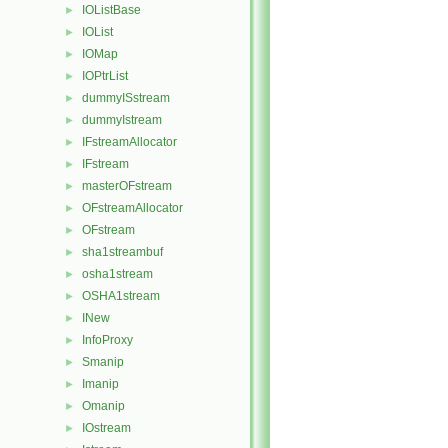
IOListBase
►
IOList
►
IOMap
►
IOPtrList
►
dummyISstream
►
dummyIstream
►
IFstreamAllocator
►
IFstream
►
masterOFstream
►
OFstreamAllocator
►
OFstream
►
sha1streambuf
►
osha1stream
►
OSHA1stream
►
INew
►
InfoProxy
►
Smanip
►
Imanip
►
Omanip
►
IOstream
►