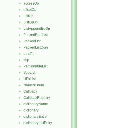
accessOp
►
offsetOp
►
ListOp
►
ListEqOp
►
ListAppendEqOp
►
PackedBoolList
►
PackedList
►
PackedListCore
►
autoPtr
►
tmp
►
ParSortableList
►
SubList
►
UPtrList
►
NamedEnum
►
Callback
►
CallbackRegistry
►
dictionaryName
►
dictionary
►
dictionaryEntry
►
dictionaryListEntry
►