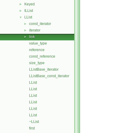
Keyed
►
ILList
►
LList
▼
const_iterator
►
iterator
►
link
►
value_type
reference
const_reference
size_type
LListBase_iterator
LListBase_const_iterator
LList
LList
LList
LList
LList
LList
~LList
first