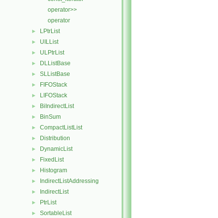
operator>>
operator
LPtrList
►
UILList
►
ULPtrList
►
DLListBase
►
SLListBase
►
FIFOStack
►
LIFOStack
►
BiIndirectList
►
BinSum
►
CompactListList
►
Distribution
►
DynamicList
►
FixedList
►
Histogram
►
IndirectListAddressing
►
IndirectList
►
PtrList
►
SortableList
►