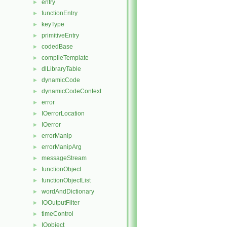
entry
►
functionEntry
►
keyType
►
primitiveEntry
►
codedBase
►
compileTemplate
►
dlLibraryTable
►
dynamicCode
►
dynamicCodeContext
►
error
►
IOerrorLocation
►
IOerror
►
errorManip
►
errorManipArg
►
messageStream
►
functionObject
►
functionObjectList
►
wordAndDictionary
►
IOOutputFilter
►
timeControl
►
IOobject
►