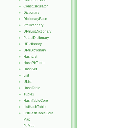
CirculatorBase
►
ConstCirculator
►
Dictionary
►
DictionaryBase
►
PtrDictionary
►
UPtrListDictionary
►
PtrListDictionary
►
UDictionary
►
UPtrDictionary
►
HashList
►
HashPtrTable
►
HashSet
►
List
►
UList
►
HashTable
►
Tuple2
►
HashTableCore
►
ListHashTable
►
ListHashTableCore
►
Map
PtrMap