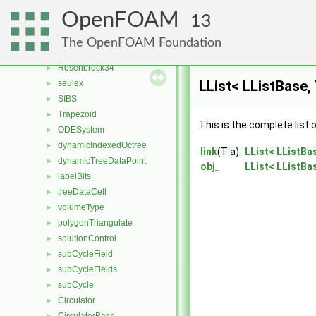
rodas23
►
OpenFOAM
13
rodas34
►
Rosenbrock12
►
The OpenFOAM Foundation
Rosenbrock23
►
Rosenbrock34
►
LList< LListBase, 
seulex
►
SIBS
►
Trapezoid
►
This is the complete list
ODESystem
►
dynamicIndexedOctree
►
link
(T a)
LList< LListBas
dynamicTreeDataPoint
►
obj_
LList< LListBas
labelBits
►
treeDataCell
►
volumeType
►
polygonTriangulate
►
solutionControl
►
subCycleField
►
subCycleFields
►
subCycle
►
Circulator
►