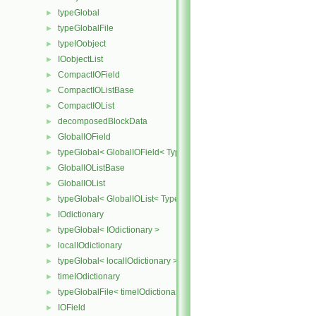
typeGlobal
►
typeGlobalFile
►
typeIOobject
►
IOobjectList
►
CompactIOField
►
CompactIOListBase
►
CompactIOList
►
decomposedBlockData
►
GlobalIOField
►
typeGlobal< GlobalIOField< Type > >
►
GlobalIOListBase
►
GlobalIOList
►
typeGlobal< GlobalIOList< Type > >
►
IOdictionary
►
typeGlobal< IOdictionary >
►
localIOdictionary
►
typeGlobal< localIOdictionary >
►
timeIOdictionary
►
typeGlobalFile< timeIOdictionary >
►
IOField
►