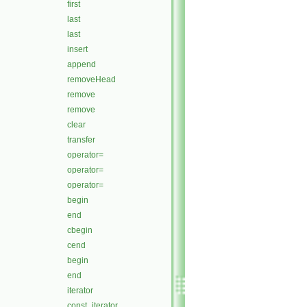
first
last
last
insert
append
removeHead
remove
remove
clear
transfer
operator=
operator=
operator=
begin
end
cbegin
cend
begin
end
iterator
const_iterator