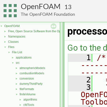
OpenFOAM
13
The OpenFOAM Foundation
OpenFOAM
▼
processo
Free, Open Source Software from the OpenFOAM Foundation
►
Namespaces
►
Classes
►
Go to the d
Files
▼
File List
▼
    1
/*
applications
►
-----
src
▼
atmosphericModels
►
-----
combustionModels
►
    2
  
conversion
►
dummyThirdParty
►
    3
  
fileFormats
►
OpenF
finiteVolume
▼
Toolb
algorithms
►
cfdTools
►