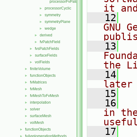
processorFvPatchScalarField.H
it an
processorCyclic
►
   12
  
symmetry
►
symmetryPlane
►
GNU G
wedge
►
publi
derived
►
fvPatchField
►
   13
  
fvsPatchFields
►
Found
surfaceFields
►
the L
volFields
►
finiteVolume
►
   14
  
functionObjects
►
later
fvMatrices
►
fvMesh
►
   15
fvMeshToFvMesh
►
   16
  
interpolation
►
solver
in the
►
surfaceMesh
►
usefu
volMesh
►
   17
  
functionObjects
►
fvAgglomerationMethods
►