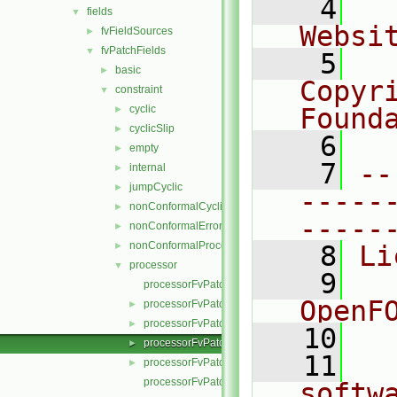
    4
  
fields
▼
Websi
fvFieldSources
►
fvPatchFields
▼
    5
  
basic
►
Copyr
constraint
▼
cyclic
Found
►
cyclicSlip
►
    6
  
empty
►
    7
--
internal
►
jumpCyclic
►
-----
nonConformalCyclic
►
-----
nonConformalError
►
nonConformalProcessorCyclic
►
    8
Li
processor
▼
    9
  
processorFvPatchField.C
OpenF
processorFvPatchField.H
►
processorFvPatchFields.C
►
   10
processorFvPatchFields.H
►
   11
  
processorFvPatchFieldsFwd.H
►
processorFvPatchScalarField.C
softw