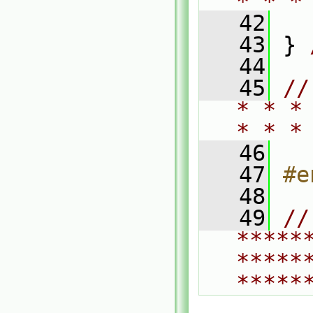
* * *
   42
   43
 } 
   44
   45
//
* * *
* * *
   46
   47
#e
   48
   49
// 
*****
*****
*****