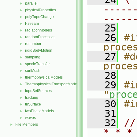
parallel
►
-----
physicalProperties
►
-----
polyTopoChange
►
Pstream
►
   25
radiationModels
►
   26
#i
randomProcesses
►
renumber
proce
►
rigidBodyMotion
►
   27
#d
sampling
►
proce
specieTransfer
►
surfMesh
►
   28
thermophysicalModels
►
   29
#i
ThermophysicalTransportModels
►
topoSetSources
►
"
proc
tracking
►
   30
#i
triSurface
►
   31
twoPhaseModels
►
waves
►
   32
//
File Members
►
* * *