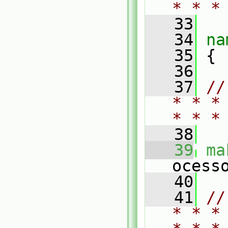
* * *
   33
   34
na
   35
 {
   36
   37
//
* * *
* * *
   38
   39
ma
ocess
   40
   41
//
* * *