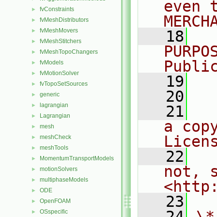
even 
fvConstraints
►
MERCH
fvMeshDistributors
►
fvMeshMovers
►
   18
  
fvMeshStitchers
►
PURPO
fvMeshTopoChangers
►
Publi
fvModels
►
fvMotionSolver
►
   19
  
fvTopoSetSources
►
   20
generic
►
lagrangian
►
   21
  
Lagrangian
►
a cop
mesh
►
Licen
meshCheck
►
meshTools
►
   22
  
MomentumTransportModels
►
not, s
motionSolvers
►
multiphaseModels
►
<http
ODE
►
   23
OpenFOAM
►
   24
\*
OSspecific
►