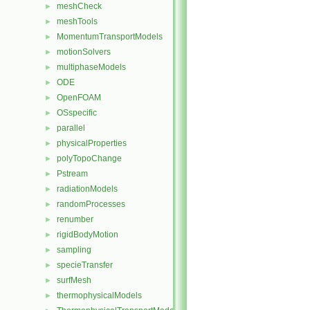
meshCheck
►
meshTools
►
MomentumTransportModels
►
motionSolvers
►
multiphaseModels
►
ODE
►
OpenFOAM
►
OSspecific
►
parallel
►
physicalProperties
►
polyTopoChange
►
Pstream
►
radiationModels
►
randomProcesses
►
renumber
►
rigidBodyMotion
►
sampling
►
specieTransfer
►
surfMesh
►
thermophysicalModels
►