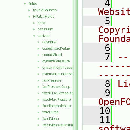
    4
  
fields
▼
Websi
fvFieldSources
►
fvPatchFields
▼
    5
  
basic
►
Copyr
constraint
►
derived
Found
▼
advective
►
    6
  
codedFixedValue
►
    7
--
codedMixed
►
dynamicPressure
►
-----
entrainmentPressure
►
-----
externalCoupledMixed
►
fanPressure
►
    8
Li
fanPressureJump
►
    9
  
fixedFluxExtrapolatedPressure
►
OpenF
fixedFluxPressure
►
fixedInternalValue
►
   10
fixedJump
►
   11
  
fixedMean
►
fixedMeanOutletInlet
►
softw