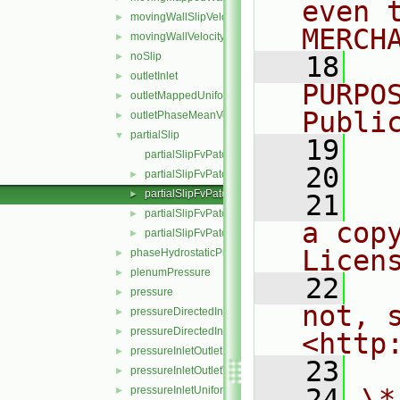
even 
movingWallSlipVelocity
►
MERCH
movingWallVelocity
►
noSlip
►
   18
  
outletInlet
►
PURPO
outletMappedUniformInlet
►
Publi
outletPhaseMeanVelocity
►
partialSlip
▼
   19
  
partialSlipFvPatchField.C
   20
partialSlipFvPatchField.H
►
partialSlipFvPatchFields.C
►
   21
  
partialSlipFvPatchFields.H
►
a cop
partialSlipFvPatchFieldsFwd.H
►
Licen
phaseHydrostaticPressure
►
plenumPressure
►
   22
  
pressure
►
not, s
pressureDirectedInletOutletVelocity
►
pressureDirectedInletVelocity
►
<http
pressureInletOutletParSlipVelocity
►
   23
pressureInletOutletVelocity
►
   24
\*
pressureInletUniformVelocity
►