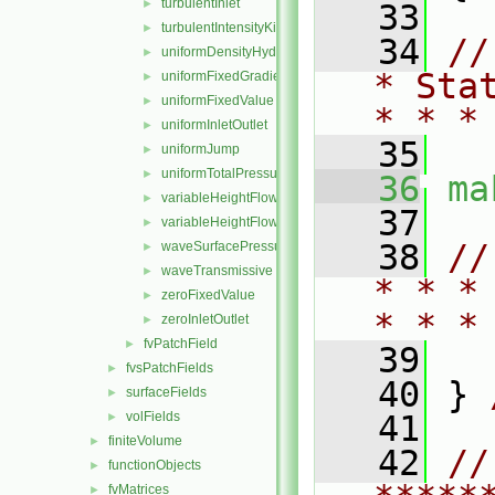
turbulentInlet
►
   33
turbulentIntensityKineticEnergyInlet
►
   34
//
uniformDensityHydrostaticPressure
►
* Sta
uniformFixedGradient
►
uniformFixedValue
►
* * *
uniformInletOutlet
►
   35
uniformJump
►
uniformTotalPressure
►
   36
ma
variableHeightFlowRate
►
   37
variableHeightFlowRateInletVelocity
►
   38
//
waveSurfacePressure
►
waveTransmissive
►
* * *
zeroFixedValue
►
* * *
zeroInletOutlet
►
fvPatchField
►
   39
fvsPatchFields
►
   40
 } 
surfaceFields
►
volFields
   41
►
finiteVolume
►
   42
// 
functionObjects
►
fvMatrices
►