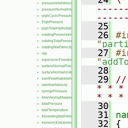
pressureInletVelocity
►
-----
pressureNormalInletOutletVelocity
►
-----
prghCyclicPressure
►
PrghPressure
►
   25
prghTotalHydrostaticPressure
►
   26
#i
rotatingPressureInletOutletVelocity
►
rotatingTotalPressure
"
part
►
rotatingWallVelocity
►
   27
#i
slip
►
"
addT
supersonicFreestream
►
surfaceNormalFixedValue
►
   28
surfaceNormalUniformFixedValue
►
   29
//
swirlFlowRateInletVelocity
►
swirlInletVelocity
►
* * *
syringePressure
►
* * *
timeVaryingMappedFixedValue
►
   30
totalPressure
►
totalTemperature
►
   31
na
translatingWallVelocity
►
   32
 {
transonicEntrainmentPressure
►