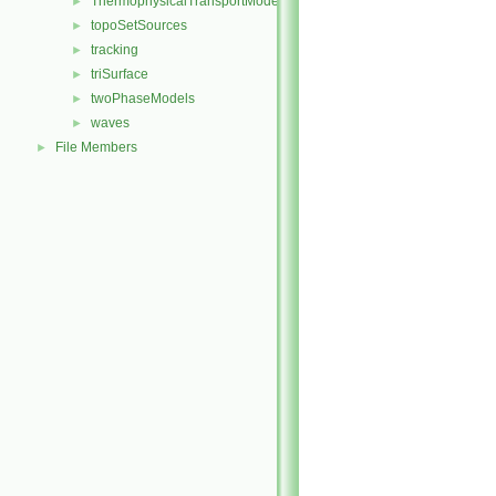
ThermophysicalTransportModels
►
topoSetSources
►
tracking
►
triSurface
►
twoPhaseModels
►
waves
►
File Members
►