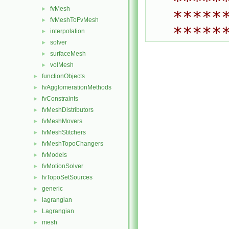
*****
fvMesh
►
*****
fvMeshToFvMesh
►
*****
interpolation
►
solver
►
surfaceMesh
►
volMesh
►
functionObjects
►
fvAgglomerationMethods
►
fvConstraints
►
fvMeshDistributors
►
fvMeshMovers
►
fvMeshStitchers
►
fvMeshTopoChangers
►
fvModels
►
fvMotionSolver
►
fvTopoSetSources
►
generic
►
lagrangian
►
Lagrangian
►
mesh
►