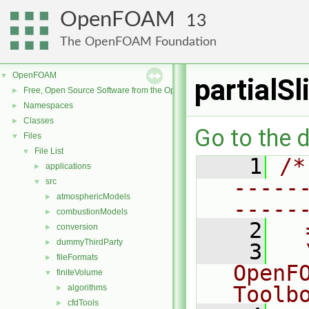
OpenFOAM
13
The OpenFOAM Foundation
OpenFOAM
▼
partialS
Free, Open Source Software from the OpenFOAM Foundation
►
Namespaces
►
Classes
►
Go to the d
Files
▼
File List
▼
    1
/*
applications
►
-----
src
▼
atmosphericModels
►
-----
combustionModels
►
    2
  
conversion
►
dummyThirdParty
►
    3
  
fileFormats
►
OpenF
finiteVolume
▼
Toolb
algorithms
►
cfdTools
►