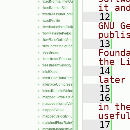
fixedNormalInletOutletVelocity
►
it an
fixedNormalSlip
►
   12
  
fixedPressureCompressibleDensity
►
fixedProfile
►
GNU G
fixedValueInletOutlet
►
publi
flowRateInletVelocity
►
flowRateOutletVelocity
►
   13
  
fluxCorrectedVelocity
►
Found
freestream
►
the L
freestreamPressure
►
freestreamVelocity
►
   14
  
inletOutlet
►
later
inletOutletTotalTemperature
►
interfaceCompression
►
   15
interstitialInletVelocity
►
   16
  
mappedFlowRateVelocity
►
mappedInternalValue
in the
►
mappedValue
►
usefu
mappedVelocityFlux
►
   17
  
matchedFlowRateOutletVelocity
►
movingMappedWallVelocity
►