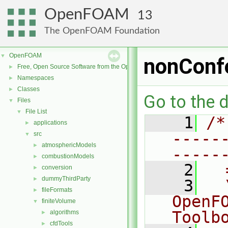
OpenFOAM
13
The OpenFOAM Foundation
OpenFOAM
▼
nonConfo
Free, Open Source Software from the OpenFOAM Foundation
►
Namespaces
►
Classes
►
Go to the d
Files
▼
File List
▼
    1
/*
applications
►
-----
src
▼
atmosphericModels
►
-----
combustionModels
►
    2
  
conversion
►
dummyThirdParty
►
    3
  
fileFormats
►
OpenF
finiteVolume
▼
Toolb
algorithms
►
cfdTools
►