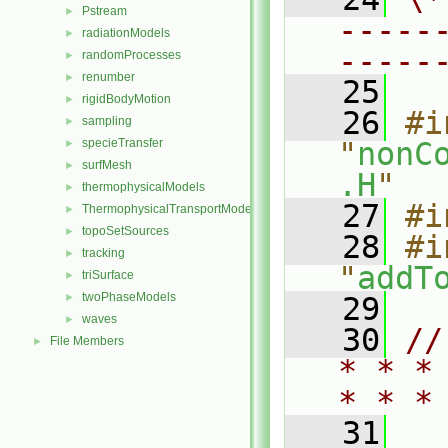
Pstream
►
-----
radiationModels
►
-----
randomProcesses
►
renumber
►
   25
rigidBodyMotion
►
   26
#i
sampling
►
specieTransfer
"
nonC
►
surfMesh
►
.H
"
thermophysicalModels
►
   27
#i
ThermophysicalTransportModels
►
topoSetSources
►
   28
#i
tracking
►
"
addT
triSurface
►
twoPhaseModels
►
   29
waves
►
   30
//
File Members
►
* * *
* * *
   31