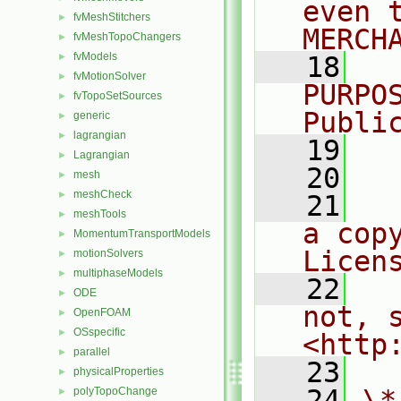
even 
fvMeshStitchers
►
MERCH
fvMeshTopoChangers
►
fvModels
►
   18
  
fvMotionSolver
►
PURPO
fvTopoSetSources
►
Publi
generic
►
lagrangian
►
   19
  
Lagrangian
►
   20
mesh
►
meshCheck
►
   21
  
meshTools
►
a cop
MomentumTransportModels
►
Licen
motionSolvers
►
multiphaseModels
►
   22
  
ODE
►
not, s
OpenFOAM
►
OSspecific
►
<http
parallel
►
   23
physicalProperties
►
   24
\*
polyTopoChange
►