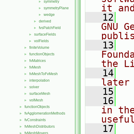
symmetry
►
it an
symmetryPlane
►
   12
  
wedge
►
derived
►
GNU G
fvsPatchField
►
publi
surfaceFields
►
volFields
►
   13
  
finiteVolume
►
Found
functionObjects
►
the L
fvMatrices
►
fvMesh
►
   14
  
fvMeshToFvMesh
►
later
interpolation
►
solver
►
   15
surfaceMesh
►
   16
  
volMesh
►
functionObjects
in the
►
fvAgglomerationMethods
►
usefu
fvConstraints
►
   17
  
fvMeshDistributors
►
fvMeshMovers
►