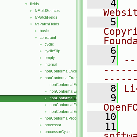
    4
  
fields
▼
Websi
fvFieldSources
►
fvPatchFields
►
    5
  
fvsPatchFields
▼
Copyr
basic
►
constraint
Found
▼
cyclic
►
    6
  
cyclicSlip
►
    7
--
empty
►
internal
►
-----
nonConformalCyclic
►
-----
nonConformalError
▼
nonConformalErrorFvsPatchField.C
    8
Li
nonConformalErrorFvsPatchField.H
►
    9
  
nonConformalErrorFvsPatchFields.C
►
OpenF
nonConformalErrorFvsPatchFields.H
►
nonConformalErrorFvsPatchFieldsFwd.H
►
   10
nonConformalProcessorCyclic
►
   11
  
processor
►
processorCyclic
►
softw