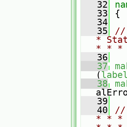
   32
na
   33
 {
   34
   35
//
* Sta
* * *
   36
   37
ma
(
labe
   38
ma
alErr
   39
   40
//
* * *