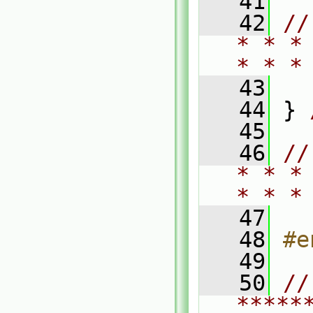
   41
   42
//
* * *
* * *
   43
   44
 } 
   45
   46
//
* * *
* * *
   47
   48
#e
   49
   50
// 
*****