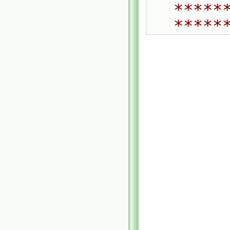
*****
*****