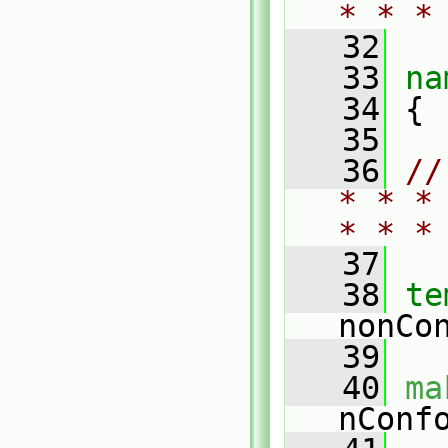
* * *
   32
   33
na
   34
 {
   35
   36
//
* * *
* * *
   37
   38
te
nonCo
   39
   40
ma
nConf