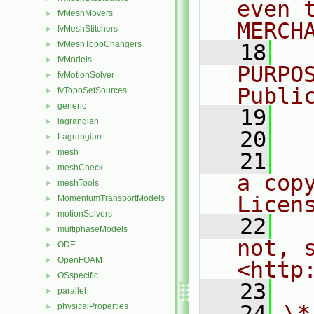
even 
fvMeshMovers
►
MERCH
fvMeshStitchers
►
fvMeshTopoChangers
►
   18
  
fvModels
►
PURPO
fvMotionSolver
►
Publi
fvTopoSetSources
►
generic
►
   19
  
lagrangian
►
   20
Lagrangian
►
mesh
►
   21
  
meshCheck
►
a cop
meshTools
►
Licen
MomentumTransportModels
►
motionSolvers
►
   22
  
multiphaseModels
►
not, s
ODE
►
OpenFOAM
►
<http
OSspecific
►
   23
parallel
►
   24
\*
physicalProperties
►