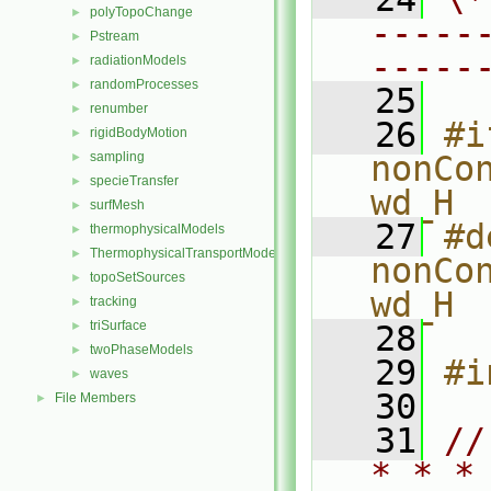
polyTopoChange
►
-----
Pstream
►
-----
radiationModels
►
randomProcesses
►
   25
renumber
►
   26
#i
rigidBodyMotion
►
sampling
nonCo
►
specieTransfer
►
wd_H
surfMesh
►
   27
#d
thermophysicalModels
►
ThermophysicalTransportModels
►
nonCo
topoSetSources
►
wd_H
tracking
►
triSurface
►
   28
twoPhaseModels
►
   29
#i
waves
►
   30
File Members
►
   31
//
* * *