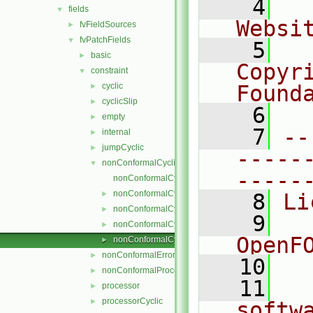
    4
  
fields
▼
Websi
fvFieldSources
►
fvPatchFields
▼
    5
  
basic
►
Copyr
constraint
▼
cyclic
Found
►
cyclicSlip
►
    6
  
empty
►
    7
--
internal
►
jumpCyclic
►
-----
nonConformalCyclic
▼
-----
nonConformalCyclicFvPatchField.C
nonConformalCyclicFvPatchField.H
►
    8
Li
nonConformalCyclicFvPatchFields.C
►
    9
  
nonConformalCyclicFvPatchFields.H
►
OpenF
nonConformalCyclicFvPatchFieldsFwd.H
►
nonConformalError
►
   10
nonConformalProcessorCyclic
►
   11
  
processor
►
processorCyclic
►
softw