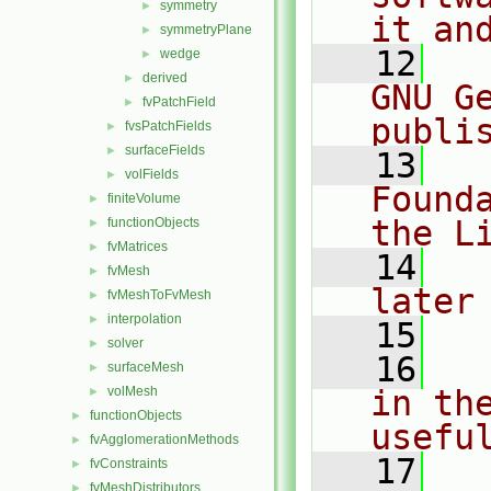
symmetry
►
it an
symmetryPlane
►
   12
  
wedge
►
derived
►
GNU G
fvPatchField
►
publi
fvsPatchFields
►
surfaceFields
►
   13
  
volFields
►
Found
finiteVolume
►
the L
functionObjects
►
fvMatrices
►
   14
  
fvMesh
►
later
fvMeshToFvMesh
►
interpolation
►
   15
solver
►
   16
  
surfaceMesh
►
volMesh
in the
►
functionObjects
►
usefu
fvAgglomerationMethods
►
   17
  
fvConstraints
►
fvMeshDistributors
►