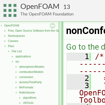
OpenFOAM
13
The OpenFOAM Foundation
OpenFOAM
▼
nonConf
Free, Open Source Software from the OpenFOAM Foundation
►
Namespaces
►
Classes
►
Go to the d
Files
▼
File List
▼
    1
/*
applications
►
-----
src
▼
atmosphericModels
►
-----
combustionModels
►
    2
  
conversion
►
dummyThirdParty
►
    3
  
fileFormats
►
OpenF
finiteVolume
▼
Toolb
algorithms
►
cfdTools
►