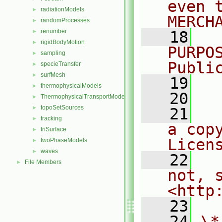
even 
radiationModels
►
MERCH
randomProcesses
►
renumber
►
   18
  
rigidBodyMotion
►
PURPO
sampling
►
Publi
specieTransfer
►
surfMesh
►
   19
  
thermophysicalModels
►
   20
ThermophysicalTransportModels
►
topoSetSources
►
   21
  
tracking
►
a cop
triSurface
►
Licen
twoPhaseModels
►
waves
►
   22
  
File Members
►
not, s
<http
   23
   24
\*