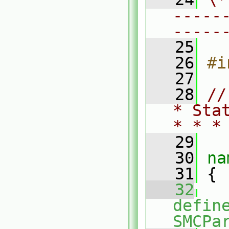
-----
-----
   25
   26
#i
   27
   28
//
* Sta
* * *
   29
   30
na
   31
 {
   32
defin
SMCPa