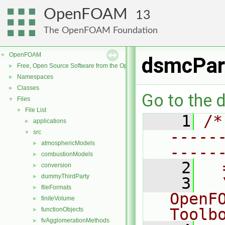
OpenFOAM
13
The OpenFOAM Foundation
OpenFOAM
▼
dsmcPar
Free, Open Source Software from the OpenFOAM Foundation
►
Namespaces
►
Classes
►
Go to the d
Files
▼
File List
▼
    1
/*
applications
►
-----
src
▼
atmosphericModels
►
-----
combustionModels
►
    2
  
conversion
►
dummyThirdParty
►
    3
  
fileFormats
►
OpenF
finiteVolume
►
Toolb
functionObjects
►
fvAgglomerationMethods
►