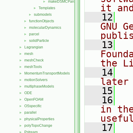
makeDSMCParcelWallInteractionModels.C
►
it an
Templates
►
   12
  
submodels
►
functionObjects
►
GNU G
molecularDynamics
►
publi
parcel
►
solidParticle
►
   13
  
Lagrangian
►
Found
mesh
►
the L
meshCheck
►
meshTools
►
   14
  
MomentumTransportModels
►
later
motionSolvers
►
multiphaseModels
►
   15
ODE
►
   16
  
OpenFOAM
►
OSspecific
in the
►
parallel
►
usefu
physicalProperties
►
   17
  
polyTopoChange
►
Pstream
►