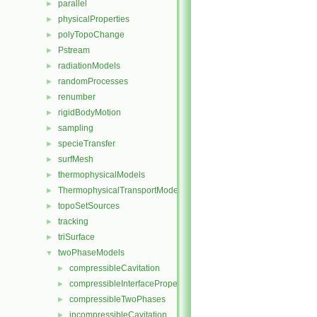
parallel
►
physicalProperties
►
polyTopoChange
►
Pstream
►
radiationModels
►
randomProcesses
►
renumber
►
rigidBodyMotion
►
sampling
►
specieTransfer
►
surfMesh
►
thermophysicalModels
►
ThermophysicalTransportModels
►
topoSetSources
►
tracking
►
triSurface
►
twoPhaseModels
▼
compressibleCavitation
►
compressibleInterfaceProperties
►
compressibleTwoPhases
►
incompressibleCavitation
►