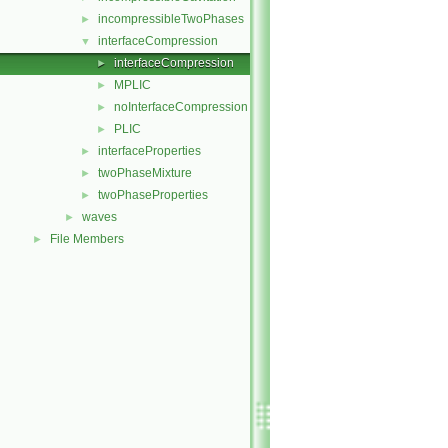
incompressibleTwoPhases
►
interfaceCompression
▼
interfaceCompression
►
MPLIC
►
noInterfaceCompression
►
PLIC
►
interfaceProperties
►
twoPhaseMixture
►
twoPhaseProperties
►
waves
►
File Members
►