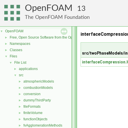
OpenFOAM
13
The OpenFOAM Foundation
OpenFOAM
▼
interfaceCompression
Free, Open Source Software from the OpenFOAM Foundation
►
Namespaces
►
Classes
►
src/twoPhaseModels/in
Files
▼
interfaceCompression.
File List
▼
applications
►
src
▼
atmosphericModels
►
combustionModels
►
conversion
►
dummyThirdParty
►
fileFormats
►
finiteVolume
►
functionObjects
►
fvAgglomerationMethods
►