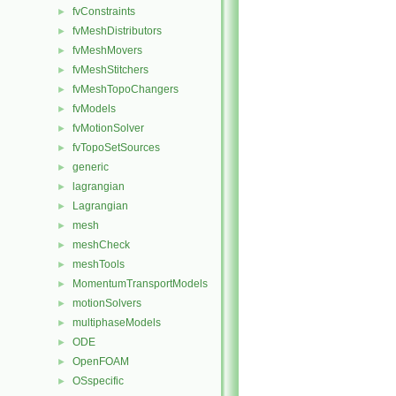
fvConstraints
►
fvMeshDistributors
►
fvMeshMovers
►
fvMeshStitchers
►
fvMeshTopoChangers
►
fvModels
►
fvMotionSolver
►
fvTopoSetSources
►
generic
►
lagrangian
►
Lagrangian
►
mesh
►
meshCheck
►
meshTools
►
MomentumTransportModels
►
motionSolvers
►
multiphaseModels
►
ODE
►
OpenFOAM
►
OSspecific
►