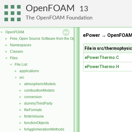
OpenFOAM
13
The OpenFOAM Foundation
OpenFOAM
▼
ePower → OpenFOAM 
Free, Open Source Software from the OpenFOAM Foundation
►
Namespaces
►
File in src/thermophys
Classes
►
ePowerThermo.C
Files
▼
File List
▼
ePowerThermo.H
applications
►
src
▼
atmosphericModels
►
combustionModels
►
conversion
►
dummyThirdParty
►
fileFormats
►
finiteVolume
►
functionObjects
►
fvAgglomerationMethods
►