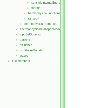
sensibleInternalEnergy
►
thermo
►
thermophysicalFunctions
►
transport
►
thermophysicalProperties
►
ThermophysicalTransportModels
►
topoSetSources
►
tracking
►
triSurface
►
twoPhaseModels
►
waves
►
File Members
►