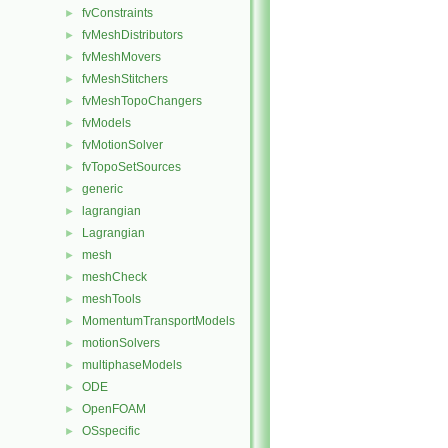
fvConstraints
►
fvMeshDistributors
►
fvMeshMovers
►
fvMeshStitchers
►
fvMeshTopoChangers
►
fvModels
►
fvMotionSolver
►
fvTopoSetSources
►
generic
►
lagrangian
►
Lagrangian
►
mesh
►
meshCheck
►
meshTools
►
MomentumTransportModels
►
motionSolvers
►
multiphaseModels
►
ODE
►
OpenFOAM
►
OSspecific
►