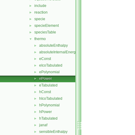
include
►
reaction
►
specie
►
specieElement
►
speciesTable
►
thermo
▼
absoluteEnthalpy
►
absoluteInternalEnergy
►
eConst
►
eIcoTabulated
►
ePolynomial
►
ePower
►
eTabulated
►
hConst
►
hIcoTabulated
►
hPolynomial
►
hPower
►
hTabulated
►
janaf
►
sensibleEnthalpy
►