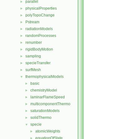
parallel
►
physicalProperties
►
polyTopoChange
►
Pstream
►
radiationModels
►
randomProcesses
►
renumber
►
rigidBodyMotion
►
sampling
►
specieTransfer
►
surfMesh
►
thermophysicalModels
▼
basic
►
chemistryModel
►
laminarFlameSpeed
►
multicomponentThermo
►
saturationModels
►
solidThermo
►
specie
▼
atomicWeights
►
equationOfState
►