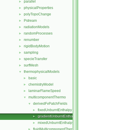
parallel
►
physicalProperties
►
polyTopoChange
►
Pstream
►
radiationModels
►
randomProcesses
►
renumber
►
rigidBodyMotion
►
sampling
►
specieTransfer
►
surfMesh
►
thermophysicalModels
▼
basic
►
chemistryModel
►
laminarFlameSpeed
►
multicomponentThermo
▼
derivedFvPatchFields
▼
fixedUnburntEnthalpy
►
gradientUnburntEnthalpy
►
mixedUnburntEnthalpy
►
fluidMulticomponentThermo
►