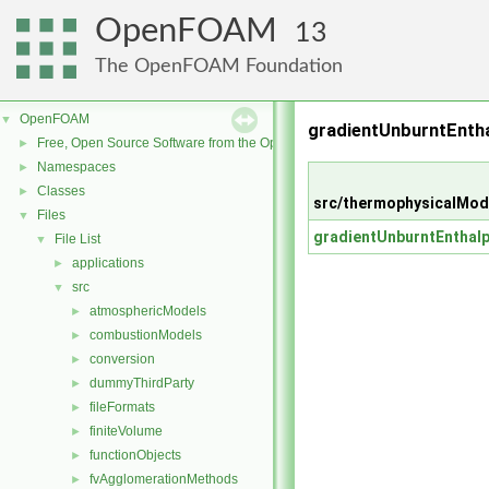
OpenFOAM
13
The OpenFOAM Foundation
OpenFOAM
▼
gradientUnburntEntha
Free, Open Source Software from the OpenFOAM Foundation
►
Namespaces
►
Classes
►
src/thermophysicalMod
Files
▼
gradientUnburntEnthalp
File List
▼
applications
►
src
▼
atmosphericModels
►
combustionModels
►
conversion
►
dummyThirdParty
►
fileFormats
►
finiteVolume
►
functionObjects
►
fvAgglomerationMethods
►