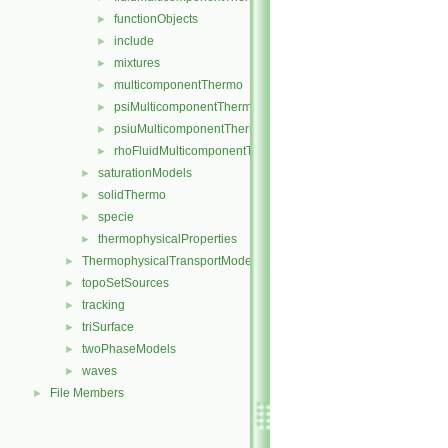
functionObjects
►
include
►
mixtures
►
multicomponentThermo
►
psiMulticomponentThermo
►
psiuMulticomponentThermo
►
rhoFluidMulticomponentThermo
►
saturationModels
►
solidThermo
►
specie
►
thermophysicalProperties
►
ThermophysicalTransportModels
►
topoSetSources
►
tracking
►
triSurface
►
twoPhaseModels
►
waves
►
File Members
►