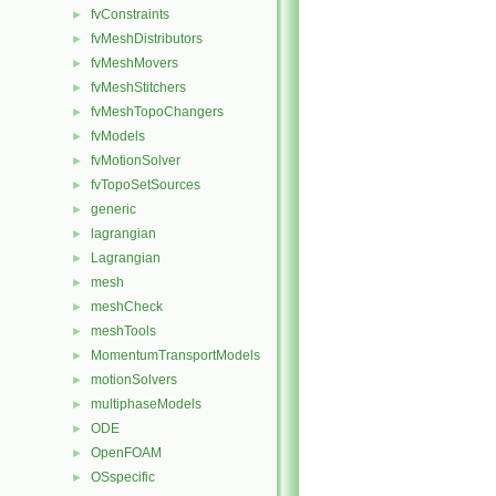
fvConstraints
►
fvMeshDistributors
►
fvMeshMovers
►
fvMeshStitchers
►
fvMeshTopoChangers
►
fvModels
►
fvMotionSolver
►
fvTopoSetSources
►
generic
►
lagrangian
►
Lagrangian
►
mesh
►
meshCheck
►
meshTools
►
MomentumTransportModels
►
motionSolvers
►
multiphaseModels
►
ODE
►
OpenFOAM
►
OSspecific
►