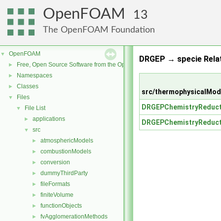
OpenFOAM
13
The OpenFOAM Foundation
OpenFOAM
▼
DRGEP → specie Rela
Free, Open Source Software from the OpenFOAM Foundation
►
Namespaces
►
Classes
►
src/thermophysicalMod
Files
▼
DRGEPChemistryReduc
File List
▼
applications
►
DRGEPChemistryReduc
src
▼
atmosphericModels
►
combustionModels
►
conversion
►
dummyThirdParty
►
fileFormats
►
finiteVolume
►
functionObjects
►
fvAgglomerationMethods
►