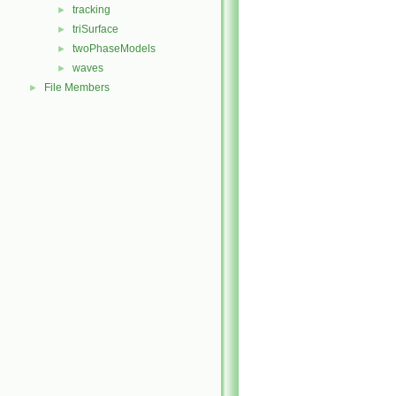
tracking
►
triSurface
►
twoPhaseModels
►
waves
►
File Members
►