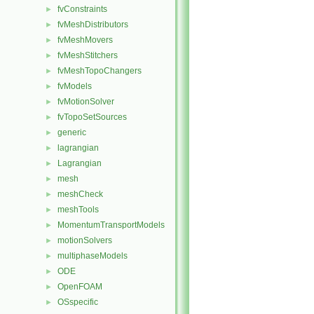
fvConstraints
►
fvMeshDistributors
►
fvMeshMovers
►
fvMeshStitchers
►
fvMeshTopoChangers
►
fvModels
►
fvMotionSolver
►
fvTopoSetSources
►
generic
►
lagrangian
►
Lagrangian
►
mesh
►
meshCheck
►
meshTools
►
MomentumTransportModels
►
motionSolvers
►
multiphaseModels
►
ODE
►
OpenFOAM
►
OSspecific
►