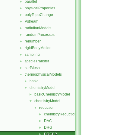
parallel
►
physicalProperties
►
polyTopoChange
►
Pstream
►
radiationModels
►
randomProcesses
►
renumber
►
rigidBodyMotion
►
sampling
►
specieTransfer
►
surfMesh
►
thermophysicalModels
▼
basic
►
chemistryModel
▼
basicChemistryModel
►
chemistryModel
▼
reduction
▼
chemistryReductionMethod
►
DAC
►
DRG
►
DRGEP
►