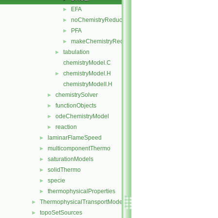
EFA
►
noChemistryReduction
►
PFA
►
makeChemistryReductionMethod.H
►
tabulation
►
chemistryModel.C
chemistryModel.H
►
chemistryModelI.H
chemistrySolver
►
functionObjects
►
odeChemistryModel
►
reaction
►
laminarFlameSpeed
►
multicomponentThermo
►
saturationModels
►
solidThermo
►
specie
►
thermophysicalProperties
►
ThermophysicalTransportModels
►
topoSetSources
►