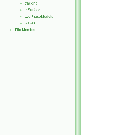
tracking
►
triSurface
►
twoPhaseModels
►
waves
►
File Members
►