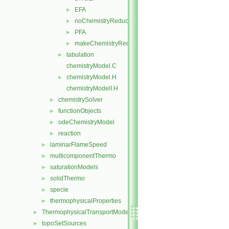
EFA
►
noChemistryReduction
►
PFA
►
makeChemistryReductionMethod.H
►
tabulation
►
chemistryModel.C
chemistryModel.H
►
chemistryModelI.H
chemistrySolver
►
functionObjects
►
odeChemistryModel
►
reaction
►
laminarFlameSpeed
►
multicomponentThermo
►
saturationModels
►
solidThermo
►
specie
►
thermophysicalProperties
►
ThermophysicalTransportModels
►
topoSetSources
►