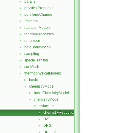
parallel
►
physicalProperties
►
polyTopoChange
►
Pstream
►
radiationModels
►
randomProcesses
►
renumber
►
rigidBodyMotion
►
sampling
►
specieTransfer
►
surfMesh
►
thermophysicalModels
▼
basic
►
chemistryModel
▼
basicChemistryModel
►
chemistryModel
▼
reduction
▼
chemistryReductionMethod
►
DAC
►
DRG
►
DRGEP
►