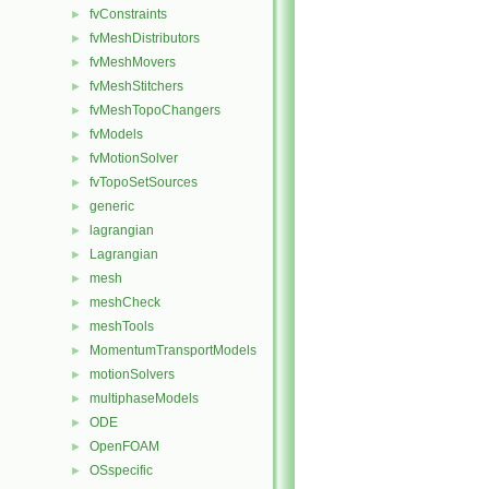
fvConstraints
►
fvMeshDistributors
►
fvMeshMovers
►
fvMeshStitchers
►
fvMeshTopoChangers
►
fvModels
►
fvMotionSolver
►
fvTopoSetSources
►
generic
►
lagrangian
►
Lagrangian
►
mesh
►
meshCheck
►
meshTools
►
MomentumTransportModels
►
motionSolvers
►
multiphaseModels
►
ODE
►
OpenFOAM
►
OSspecific
►