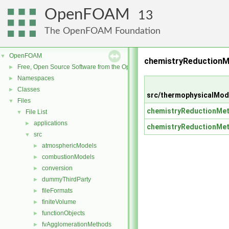
OpenFOAM
13
The OpenFOAM Foundation
OpenFOAM
▼
chemistryReductionM
Free, Open Source Software from the OpenFOAM Foundation
►
Namespaces
►
Classes
►
src/thermophysicalMod
Files
▼
chemistryReductionMe
File List
▼
applications
►
chemistryReductionMe
src
▼
atmosphericModels
►
combustionModels
►
conversion
►
dummyThirdParty
►
fileFormats
►
finiteVolume
►
functionObjects
►
fvAgglomerationMethods
►