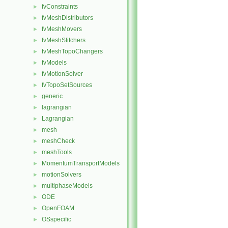
fvConstraints
►
fvMeshDistributors
►
fvMeshMovers
►
fvMeshStitchers
►
fvMeshTopoChangers
►
fvModels
►
fvMotionSolver
►
fvTopoSetSources
►
generic
►
lagrangian
►
Lagrangian
►
mesh
►
meshCheck
►
meshTools
►
MomentumTransportModels
►
motionSolvers
►
multiphaseModels
►
ODE
►
OpenFOAM
►
OSspecific
►