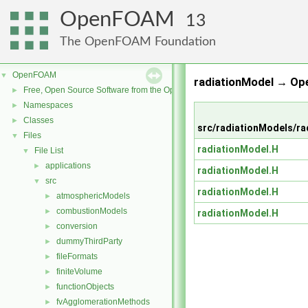
OpenFOAM
13
The OpenFOAM Foundation
OpenFOAM
▼
radiationModel → Op
Free, Open Source Software from the OpenFOAM Foundation
►
Namespaces
►
Classes
►
src/radiationModels/ra
Files
▼
radiationModel.H
File List
▼
applications
►
radiationModel.H
src
▼
radiationModel.H
atmosphericModels
►
combustionModels
►
radiationModel.H
conversion
►
dummyThirdParty
►
fileFormats
►
finiteVolume
►
functionObjects
►
fvAgglomerationMethods
►