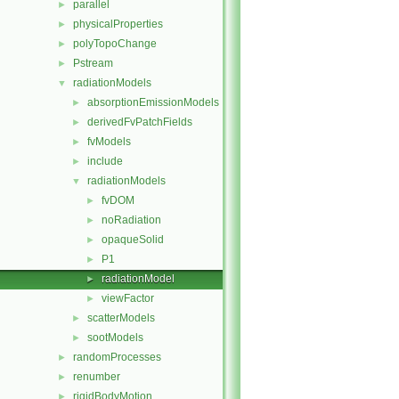
parallel
►
physicalProperties
►
polyTopoChange
►
Pstream
►
radiationModels
▼
absorptionEmissionModels
►
derivedFvPatchFields
►
fvModels
►
include
►
radiationModels
▼
fvDOM
►
noRadiation
►
opaqueSolid
►
P1
►
radiationModel
►
viewFactor
►
scatterModels
►
sootModels
►
randomProcesses
►
renumber
►
rigidBodyMotion
►