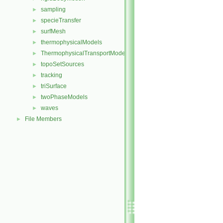
sampling
►
specieTransfer
►
surfMesh
►
thermophysicalModels
►
ThermophysicalTransportModels
►
topoSetSources
►
tracking
►
triSurface
►
twoPhaseModels
►
waves
►
File Members
►