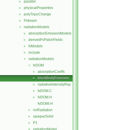
parallel
►
physicalProperties
►
polyTopoChange
►
Pstream
►
radiationModels
▼
absorptionEmissionModels
►
derivedFvPatchFields
►
fvModels
►
include
►
radiationModels
▼
fvDOM
▼
absorptionCoeffs
►
blackBodyEmission
►
radiativeIntensityRay
►
fvDOM.C
►
fvDOM.H
►
fvDOMI.H
noRadiation
►
opaqueSolid
►
P1
►
radiationModel
►