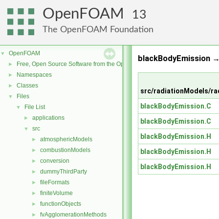
OpenFOAM
13
The OpenFOAM Foundation
OpenFOAM
▼
blackBodyEmission 
Free, Open Source Software from the OpenFOAM Foundation
►
Namespaces
►
Classes
►
src/radiationModels/r
Files
▼
blackBodyEmission.C
File List
▼
applications
►
blackBodyEmission.C
src
▼
blackBodyEmission.H
atmosphericModels
►
combustionModels
►
blackBodyEmission.H
conversion
►
blackBodyEmission.H
dummyThirdParty
►
fileFormats
►
finiteVolume
►
functionObjects
►
fvAgglomerationMethods
►