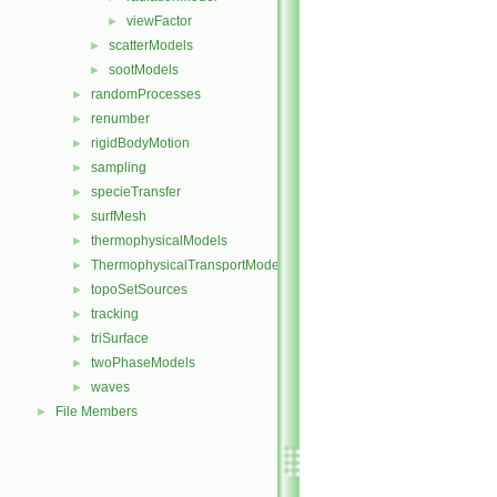
viewFactor
►
scatterModels
►
sootModels
►
randomProcesses
►
renumber
►
rigidBodyMotion
►
sampling
►
specieTransfer
►
surfMesh
►
thermophysicalModels
►
ThermophysicalTransportModels
►
topoSetSources
►
tracking
►
triSurface
►
twoPhaseModels
►
waves
►
File Members
►