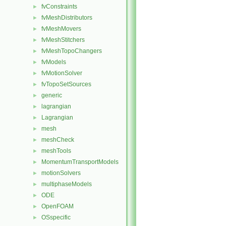
fvConstraints
►
fvMeshDistributors
►
fvMeshMovers
►
fvMeshStitchers
►
fvMeshTopoChangers
►
fvModels
►
fvMotionSolver
►
fvTopoSetSources
►
generic
►
lagrangian
►
Lagrangian
►
mesh
►
meshCheck
►
meshTools
►
MomentumTransportModels
►
motionSolvers
►
multiphaseModels
►
ODE
►
OpenFOAM
►
OSspecific
►