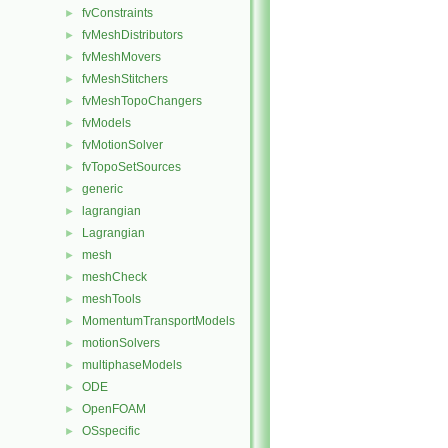
fvConstraints
►
fvMeshDistributors
►
fvMeshMovers
►
fvMeshStitchers
►
fvMeshTopoChangers
►
fvModels
►
fvMotionSolver
►
fvTopoSetSources
►
generic
►
lagrangian
►
Lagrangian
►
mesh
►
meshCheck
►
meshTools
►
MomentumTransportModels
►
motionSolvers
►
multiphaseModels
►
ODE
►
OpenFOAM
►
OSspecific
►