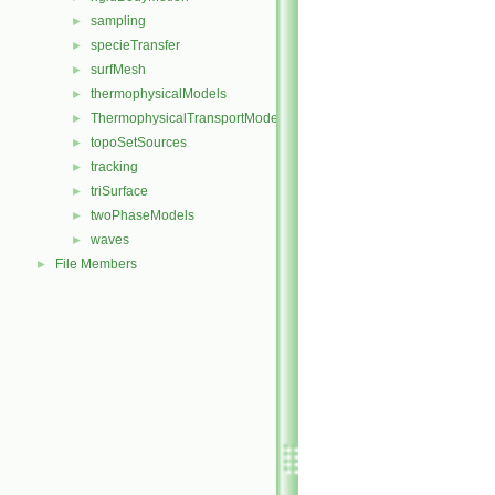
sampling
►
specieTransfer
►
surfMesh
►
thermophysicalModels
►
ThermophysicalTransportModels
►
topoSetSources
►
tracking
►
triSurface
►
twoPhaseModels
►
waves
►
File Members
►