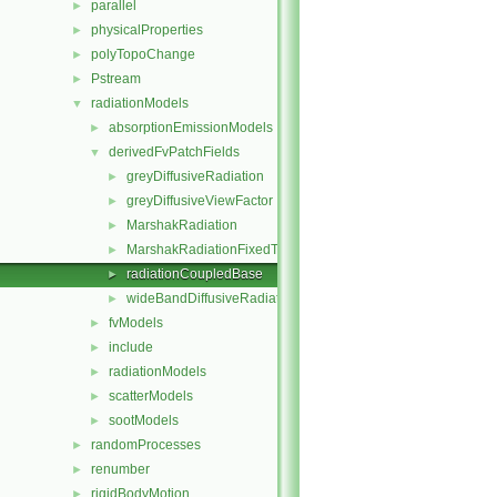
parallel
►
physicalProperties
►
polyTopoChange
►
Pstream
►
radiationModels
▼
absorptionEmissionModels
►
derivedFvPatchFields
▼
greyDiffusiveRadiation
►
greyDiffusiveViewFactor
►
MarshakRadiation
►
MarshakRadiationFixedTemperature
►
radiationCoupledBase
►
wideBandDiffusiveRadiation
►
fvModels
►
include
►
radiationModels
►
scatterModels
►
sootModels
►
randomProcesses
►
renumber
►
rigidBodyMotion
►