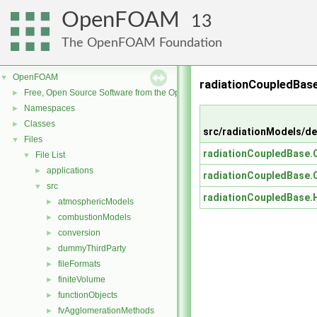
OpenFOAM
13
The OpenFOAM Foundation
OpenFOAM
▼
radiationCoupledBase
Free, Open Source Software from the OpenFOAM Foundation
►
Namespaces
►
Classes
►
src/radiationModels/de
Files
▼
radiationCoupledBase.
File List
▼
applications
►
radiationCoupledBase.
src
▼
radiationCoupledBase.
atmosphericModels
►
combustionModels
►
conversion
►
dummyThirdParty
►
fileFormats
►
finiteVolume
►
functionObjects
►
fvAgglomerationMethods
►