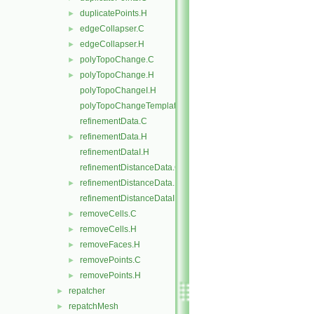
duplicatePoints.H
►
edgeCollapser.C
►
edgeCollapser.H
►
polyTopoChange.C
►
polyTopoChange.H
►
polyTopoChangeI.H
polyTopoChangeTemplates.C
refinementData.C
refinementData.H
►
refinementDataI.H
refinementDistanceData.C
refinementDistanceData.H
►
refinementDistanceDataI.H
removeCells.C
►
removeCells.H
►
removeFaces.H
►
removePoints.C
►
removePoints.H
►
repatcher
►
repatchMesh
►