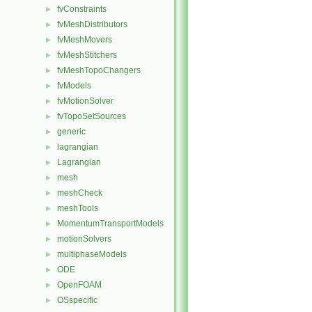
fvConstraints
►
fvMeshDistributors
►
fvMeshMovers
►
fvMeshStitchers
►
fvMeshTopoChangers
►
fvModels
►
fvMotionSolver
►
fvTopoSetSources
►
generic
►
lagrangian
►
Lagrangian
►
mesh
►
meshCheck
►
meshTools
►
MomentumTransportModels
►
motionSolvers
►
multiphaseModels
►
ODE
►
OpenFOAM
►
OSspecific
►