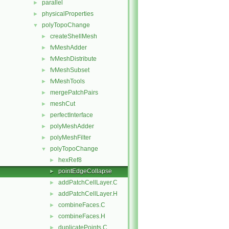
parallel
►
physicalProperties
►
polyTopoChange
▼
createShellMesh
►
fvMeshAdder
►
fvMeshDistribute
►
fvMeshSubset
►
fvMeshTools
►
mergePatchPairs
►
meshCut
►
perfectInterface
►
polyMeshAdder
►
polyMeshFilter
►
polyTopoChange
▼
hexRef8
►
pointEdgeCollapse
►
addPatchCellLayer.C
►
addPatchCellLayer.H
►
combineFaces.C
►
combineFaces.H
►
duplicatePoints.C
►