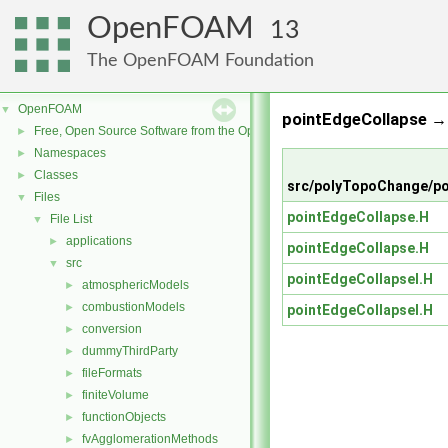
OpenFOAM
13
The OpenFOAM Foundation
OpenFOAM
▼
pointEdgeCollapse →
Free, Open Source Software from the OpenFOAM Foundation
►
Namespaces
►
Classes
►
src/polyTopoChange/p
Files
▼
pointEdgeCollapse.H
File List
▼
applications
►
pointEdgeCollapse.H
src
▼
pointEdgeCollapseI.H
atmosphericModels
►
combustionModels
►
pointEdgeCollapseI.H
conversion
►
dummyThirdParty
►
fileFormats
►
finiteVolume
►
functionObjects
►
fvAgglomerationMethods
►