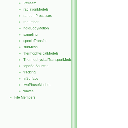
Pstream
►
radiationModels
►
randomProcesses
►
renumber
►
rigidBodyMotion
►
sampling
►
specieTransfer
►
surfMesh
►
thermophysicalModels
►
ThermophysicalTransportModels
►
topoSetSources
►
tracking
►
triSurface
►
twoPhaseModels
►
waves
►
File Members
►