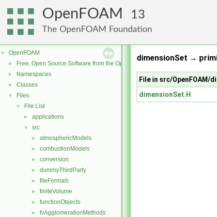
OpenFOAM
13
The OpenFOAM Foundation
OpenFOAM
▼
dimensionSet → primi
Free, Open Source Software from the OpenFOAM Foundation
►
Namespaces
►
File in src/OpenFOAM/d
Classes
►
dimensionSet.H
Files
▼
File List
▼
applications
►
src
▼
atmosphericModels
►
combustionModels
►
conversion
►
dummyThirdParty
►
fileFormats
►
finiteVolume
►
functionObjects
►
fvAgglomerationMethods
►