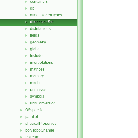
containers
►
db
►
dimensionedTypes
►
dimensionSet
►
distributions
►
fields
►
geometry
►
global
►
include
►
interpolations
►
matrices
►
memory
►
meshes
►
primitives
►
symbols
►
unitConversion
►
OSspecific
►
parallel
►
physicalProperties
►
polyTopoChange
►
Pstream
►