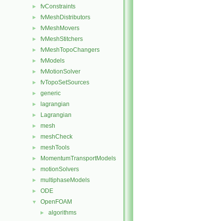
fvConstraints
►
fvMeshDistributors
►
fvMeshMovers
►
fvMeshStitchers
►
fvMeshTopoChangers
►
fvModels
►
fvMotionSolver
►
fvTopoSetSources
►
generic
►
lagrangian
►
Lagrangian
►
mesh
►
meshCheck
►
meshTools
►
MomentumTransportModels
►
motionSolvers
►
multiphaseModels
►
ODE
►
OpenFOAM
▼
algorithms
►