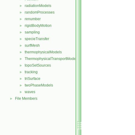
radiationModels
►
randomProcesses
►
renumber
►
rigidBodyMotion
►
sampling
►
specieTransfer
►
surfMesh
►
thermophysicalModels
►
ThermophysicalTransportModels
►
topoSetSources
►
tracking
►
triSurface
►
twoPhaseModels
►
waves
►
File Members
►