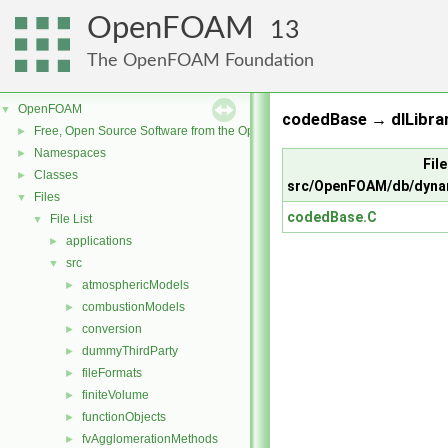
OpenFOAM
13
The OpenFOAM Foundation
OpenFOAM
▼
codedBase → dlLibrar
Free, Open Source Software from the OpenFOAM Foundation
►
Namespaces
►
File
Classes
►
src/OpenFOAM/db/dyna
Files
▼
codedBase.C
File List
▼
applications
►
src
▼
atmosphericModels
►
combustionModels
►
conversion
►
dummyThirdParty
►
fileFormats
►
finiteVolume
►
functionObjects
►
fvAgglomerationMethods
►