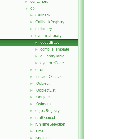
containers
►
db
▼
Callback
►
CallbackRegistry
►
dictionary
►
dynamicLibrary
▼
codedBase
►
compileTemplate
►
dlLibraryTable
►
dynamicCode
►
error
►
functionObjects
►
IOobject
►
IOobjectList
►
IOobjects
►
IOstreams
►
objectRegistry
►
regIOobject
►
runTimeSelection
►
Time
►
typeInfo
►