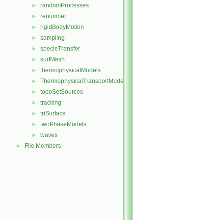
randomProcesses
►
renumber
►
rigidBodyMotion
►
sampling
►
specieTransfer
►
surfMesh
►
thermophysicalModels
►
ThermophysicalTransportModels
►
topoSetSources
►
tracking
►
triSurface
►
twoPhaseModels
►
waves
►
File Members
►