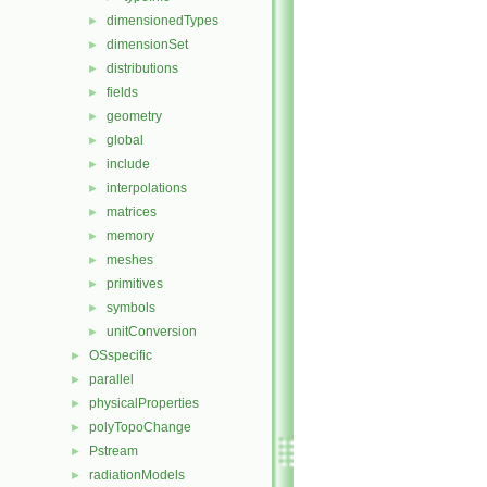
dimensionedTypes
►
dimensionSet
►
distributions
►
fields
►
geometry
►
global
►
include
►
interpolations
►
matrices
►
memory
►
meshes
►
primitives
►
symbols
►
unitConversion
►
OSspecific
►
parallel
►
physicalProperties
►
polyTopoChange
►
Pstream
►
radiationModels
►