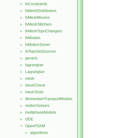
fvConstraints
►
fvMeshDistributors
►
fvMeshMovers
►
fvMeshStitchers
►
fvMeshTopoChangers
►
fvModels
►
fvMotionSolver
►
fvTopoSetSources
►
generic
►
lagrangian
►
Lagrangian
►
mesh
►
meshCheck
►
meshTools
►
MomentumTransportModels
►
motionSolvers
►
multiphaseModels
►
ODE
►
OpenFOAM
▼
algorithms
►