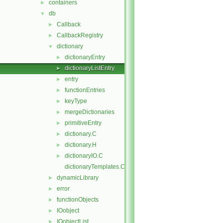
containers
►
db
▼
Callback
►
CallbackRegistry
►
dictionary
▼
dictionaryEntry
►
dictionaryListEntry
►
entry
►
functionEntries
►
keyType
►
mergeDictionaries
►
primitiveEntry
►
dictionary.C
►
dictionary.H
►
dictionaryIO.C
►
dictionaryTemplates.C
dynamicLibrary
►
error
►
functionObjects
►
IOobject
►
IOobjectList
►