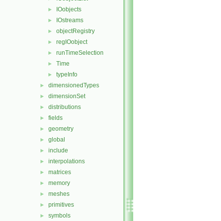
IOobjects
►
IOstreams
►
objectRegistry
►
regIOobject
►
runTimeSelection
►
Time
►
typeInfo
►
dimensionedTypes
►
dimensionSet
►
distributions
►
fields
►
geometry
►
global
►
include
►
interpolations
►
matrices
►
memory
►
meshes
►
primitives
►
symbols
►