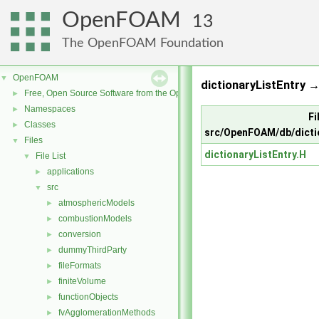
OpenFOAM
13
The OpenFOAM Foundation
OpenFOAM
▼
dictionaryListEntry →
Free, Open Source Software from the OpenFOAM Foundation
►
Namespaces
►
Fi
Classes
►
src/OpenFOAM/db/dictio
Files
▼
dictionaryListEntry.H
File List
▼
applications
►
src
▼
atmosphericModels
►
combustionModels
►
conversion
►
dummyThirdParty
►
fileFormats
►
finiteVolume
►
functionObjects
►
fvAgglomerationMethods
►