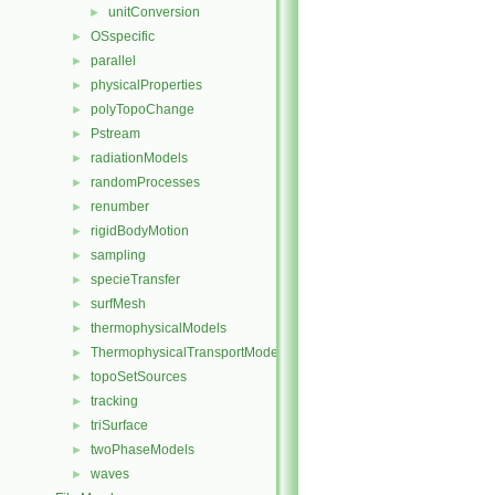
unitConversion
►
OSspecific
►
parallel
►
physicalProperties
►
polyTopoChange
►
Pstream
►
radiationModels
►
randomProcesses
►
renumber
►
rigidBodyMotion
►
sampling
►
specieTransfer
►
surfMesh
►
thermophysicalModels
►
ThermophysicalTransportModels
►
topoSetSources
►
tracking
►
triSurface
►
twoPhaseModels
►
waves
►