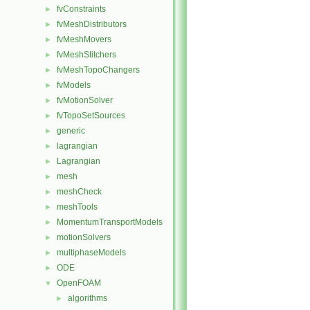
fvConstraints
►
fvMeshDistributors
►
fvMeshMovers
►
fvMeshStitchers
►
fvMeshTopoChangers
►
fvModels
►
fvMotionSolver
►
fvTopoSetSources
►
generic
►
lagrangian
►
Lagrangian
►
mesh
►
meshCheck
►
meshTools
►
MomentumTransportModels
►
motionSolvers
►
multiphaseModels
►
ODE
►
OpenFOAM
▼
algorithms
►